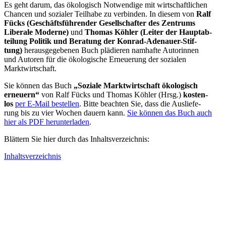
Es geht darum, das öko­lo­gisch Not­wen­dige mit wirt­schaft­li­chen
Chancen und sozia­ler Teil­habe zu ver­bin­den. In diesem von
Ralf
Fücks (Geschäfts­füh­ren­der Gesell­schaf­ter des Zen­trums
Libe­rale Moderne)
und
Thomas Köhler (Leiter der Haupt­ab­
tei­lung Politik und Bera­tung der Konrad-Ade­nauer-Stif­
tung)
her­aus­ge­ge­be­nen Buch plä­die­ren nam­hafte Autorin­nen
und Autoren für die öko­lo­gi­sche Erneue­rung der sozia­len
Marktwirtschaft.
Sie können das Buch
„Soziale Markt­wirt­schaft öko­lo­gisch
erneu­ern“
von Ralf Fücks und Thomas Köhler (Hrsg.)
kos­ten­
los
per E‑Mail bestel­len
. Bitte beach­ten Sie, dass die Aus­lie­fe­
rung bis zu vier Wochen dauern kann.
Sie können das Buch auch
hier als PDF herun­ter­laden
.
Blättern Sie hier durch das Inhaltsverzeichnis:
Inhalts­ver­zeichnis