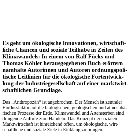
Es geht um öko­lo­gi­sche Inno­va­tio­nen, wirt­schaft­
li­che Chancen und soziale Teil­habe in Zeiten des
Kli­ma­wan­dels: In einem von Ralf Fücks und
Thomas Köhler her­aus­ge­ge­be­nen Buch erör­tern
nam­hafte Autorin­nen und Autoren ord­nungs­po­li­
ti­sche Leit­li­nien für die öko­lo­gi­sche Fort­ent­wick­
lung der Indus­trie­ge­sell­schaft auf einer markt­wirt­
schaft­li­chen Grundlage.
Das „Anthro­po­zän“ ist ange­bro­chen. Der Mensch ist zen­tra­ler
Ein­fluss­fak­tor auf die bio­lo­gi­schen, geo­lo­gi­schen und atmo­sphä­
ri­schen Pro­zesse der Erde. Kli­ma­wan­del und Arten­ster­ben sind
drin­gende Aufrufe zum Handeln. Das Konzept der sozia­len
Markt­wirt­schaft ist hin­rei­chend offen, um öko­lo­gi­sche, wirt­
schaft­li­che und soziale Ziele in Ein­klang zu bringen.