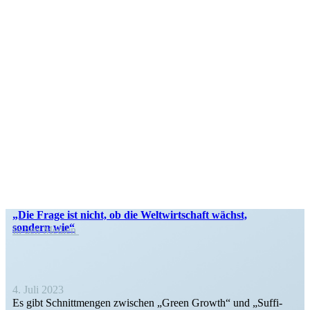
„Die Frage ist nicht, ob die Weltwirt­schaft wächst,
sondern wie“
In den Medien
4. Juli 2023
Es gibt Schnitt­mengen zwischen „Green Growth“ und „Suffi­