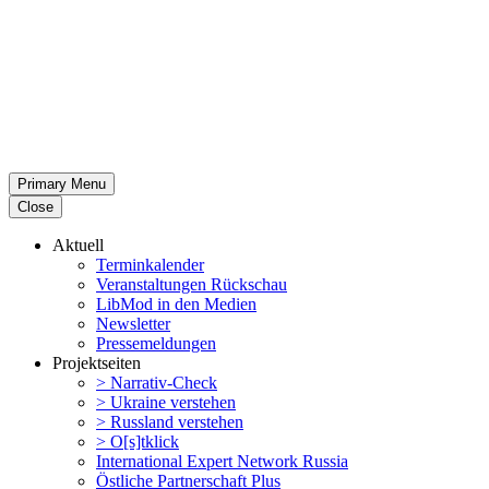
Primary Menu
Close
Aktuell
Termin­ka­lender
Veran­stal­tungen Rückschau
LibMod in den Medien
Newsletter
Presse­mel­dungen
Projekt­seiten
> Narrativ-Check
> Ukraine verstehen
> Russland verstehen
> O[s]tklick
Inter­na­tional Expert Network Russia
Östliche Partner­schaft Plus