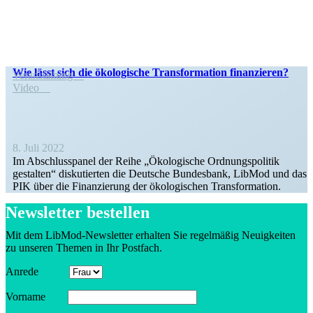
Wie lässt sich die ökolo­gische Trans­for­mation finanzieren?
Veran­staltung
Video
8. Juli 2022
Im Abschluss­panel der Reihe „Ökolo­gische Ordnungs­po­litik
gestalten“ disku­tierten die Deutsche Bundesbank, LibMod und das
PIK über die Finan­zierung der ökolo­gi­schen Transformation.
Newsletter bestellen
Mit dem LibMod-Newsletter erhalten Sie regel­mäßig Neuig­keiten
zu unseren Themen in Ihr Postfach.
Anrede
Vorname