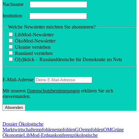
Nachname
Insti­tution
Welche Newsletter möchten Sie abonnieren?
LibMod-Newsletter
ÖkoMod-Newsletter
Ukraine verstehen
Russland verstehen
O[s]tklick – Russland­deutsche für Demokratie im Netz
E‑Mail-Adresse
Mit unseren
Daten­schutz­be­stim­mungen
erklären Sie sich
einverstanden.
Dossier Ökologische
Marktwirtschaft
empfohlen
empfohlenGO
empfohlenOM
Grüne
Ökonomie
LibMod-Erdgaskonferenz
ökologische