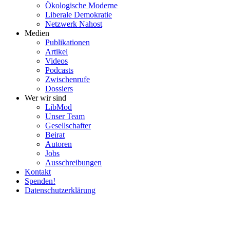
Ökolo­gische Moderne
Liberale Demokratie
Netzwerk Nahost
Medien
Publi­ka­tionen
Artikel
Videos
Podcasts
Zwischenrufe
Dossiers
Wer wir sind
LibMod
Unser Team
Gesell­schafter
Beirat
Autoren
Jobs
Ausschrei­bungen
Kontakt
Spenden!
Daten­schutz­er­klärung