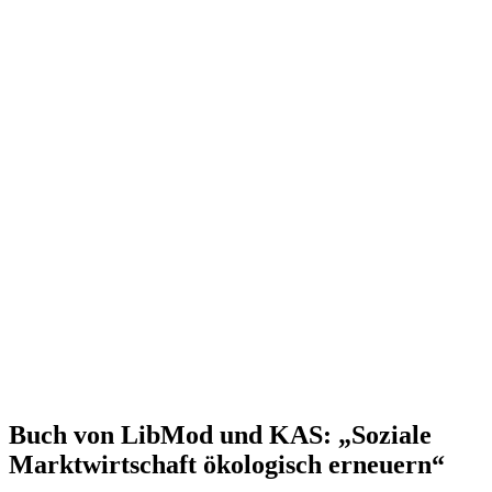
Buch von LibMod und KAS: „Soziale
Markt­wirt­schaft öko­lo­gisch erneuern“