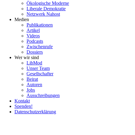
Ökolo­gische Moderne
Liberale Demokratie
Netzwerk Nahost
Medien
Publi­ka­tionen
Artikel
Videos
Podcasts
Zwischenrufe
Dossiers
Wer wir sind
LibMod
Unser Team
Gesell­schafter
Beirat
Autoren
Jobs
Ausschrei­bungen
Kontakt
Spenden!
Daten­schutz­er­klärung