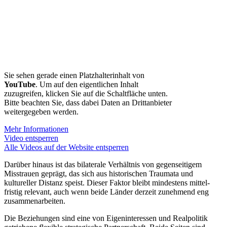
Sie sehen gerade einen Platz­hal­ter­inhalt von
YouTube
. Um auf den eigent­lichen Inhalt
zuzugreifen, klicken Sie auf die Schalt­fläche unten.
Bitte beachten Sie, dass dabei Daten an Dritt­an­bieter
weiter­ge­geben werden.
Mehr Infor­ma­tionen
Video entsperren
Alle Videos auf der Website entsperren
Darüber hinaus ist das bilaterale Verhältnis von gegen­sei­tigem
Misstrauen geprägt, das sich aus histo­ri­schen Traumata und
kultu­reller Distanz speist. Dieser Faktor bleibt mindestens mittel­
fristig relevant, auch wenn beide Länder derzeit zunehmend eng
zusammenarbeiten.
Die Bezie­hungen sind eine von Eigen­in­ter­essen und Realpo­litik