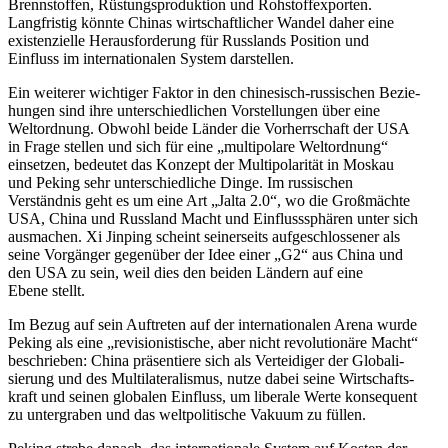
Brenn­stoffen, Rüstungs­pro­duktion und Rohstoff­ex­porten.
Langfristig könnte Chinas wirtschaft­licher Wandel daher eine
existen­zielle Heraus­for­derung für Russlands Position und
Einfluss im inter­na­tio­nalen System darstellen.
Ein weiterer wichtiger Faktor in den chine­sisch-russi­schen Bezie­
hungen sind ihre unter­schied­lichen Vorstel­lungen über eine
Weltordnung. Obwohl beide Länder die Vorherr­schaft der USA
in Frage stellen und sich für eine „multi­polare Weltordnung“
einsetzen, bedeutet das Konzept der Multi­po­la­rität in Moskau
und Peking sehr unter­schied­liche Dinge. Im russi­schen
Verständnis geht es um eine Art „Jalta 2.0“, wo die Großmächte
USA, China und Russland Macht und Einfluss­sphären unter sich
ausmachen. Xi Jinping scheint seiner­seits aufge­schlos­sener als
seine Vorgänger gegenüber der Idee einer „G2“ aus China und
den USA zu sein, weil dies den beiden Ländern auf eine
Ebene stellt.
Im Bezug auf sein Auftreten auf der inter­na­tio­nalen Arena wurde
Peking als eine „revisio­nis­tische, aber nicht revolu­tionäre Macht“
beschrieben: China präsen­tiere sich als Vertei­diger der Globa­li­
sierung und des Multi­la­te­ra­lismus, nutze dabei seine Wirtschafts­
kraft und seinen globalen Einfluss, um liberale Werte konse­quent
zu unter­graben und das weltpo­li­tische Vakuum zu füllen.