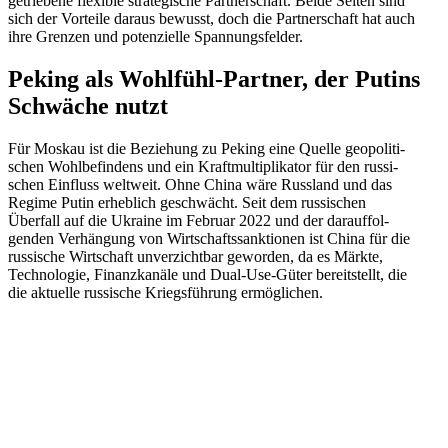
getriebene flexible strate­gische Partner­schaft. Beide Seiten sind
sich der Vorteile daraus bewusst, doch die Partner­schaft hat auch
ihre Grenzen und poten­zielle Spannungsfelder.
Peking als Wohlfühl-Partner, der Putins
Schwäche nutzt
Für Moskau ist die Beziehung zu Peking eine Quelle geopo­li­ti­
schen Wohlbe­findens und ein Kraft­mul­ti­pli­kator für den russi­
schen Einfluss weltweit. Ohne China wäre Russland und das
Regime Putin erheblich geschwächt. Seit dem russi­schen
Überfall auf die Ukraine im Februar 2022 und der darauf­fol­
genden Verhängung von Wirtschafts­sank­tionen ist China für die
russische Wirtschaft unver­zichtbar geworden, da es Märkte,
Techno­logie, Finanz­kanäle und Dual-Use-Güter bereit­stellt, die
die aktuelle russische Kriegs­führung ermöglichen.