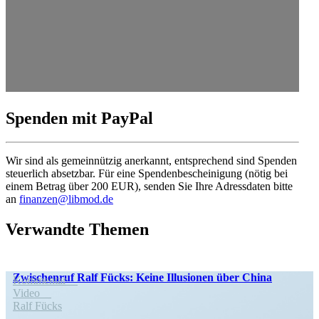
Spenden mit PayPal
Wir sind als gemein­nützig anerkannt, entspre­chend sind Spenden
steuerlich absetzbar. Für eine Spenden­be­schei­nigung (nötig bei
einem Betrag über 200 EUR), senden Sie Ihre Adress­daten bitte
an
finanzen@libmod.de
Verwandte Themen
Zwischenruf Ralf Fücks: Keine Illusionen über China
Kommentar
Video
Ralf Fücks