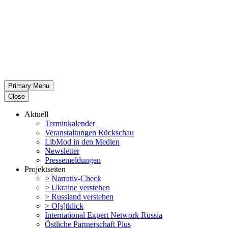
Primary Menu
Close
Aktuell
Termin­ka­lender
Veran­stal­tungen Rückschau
LibMod in den Medien
Newsletter
Presse­mel­dungen
Projekt­seiten
> Narrativ-Check
> Ukraine verstehen
> Russland verstehen
> O[s]tklick
Inter­na­tional Expert Network Russia
Östliche Partner­schaft Plus