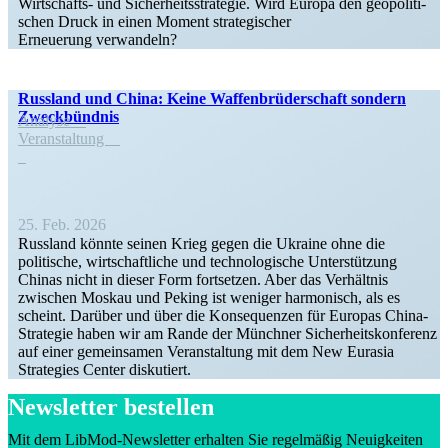
Wirtschafts- und Sicher­heits­stra­tegie. Wird Europa den geopo­li­ti­
schen Druck in einen Moment strate­gi­scher
Erneuerung verwandeln?
Russland und China: Keine Waffen­brü­der­schaft sondern
Zweckbündnis
Analyse
Veran­staltung
25. Feb. 2026
Russland könnte seinen Krieg gegen die Ukraine ohne die
politische, wirtschaft­liche und techno­lo­gische Unter­stützung
Chinas nicht in dieser Form fortsetzen. Aber das Verhältnis
zwischen Moskau und Peking ist weniger harmo­nisch, als es
scheint. Darüber und über die Konse­quenzen für Europas China-
Strategie haben wir am Rande der Münchner Sicher­heits­kon­ferenz
auf einer gemein­samen Veran­staltung mit dem New Eurasia
Strategies Center diskutiert.
Newsletter bestellen
Mit dem LibMod-Newsletter erhalten Sie regel­mäßig Neuig­keiten