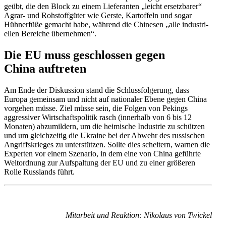
geübt, die den Block zu einem Liefe­ranten „leicht ersetz­barer“
Agrar- und Rohstoff­güter wie Gerste, Kartoffeln und sogar
Hühnerfüße gemacht habe, während die Chinesen „alle indus­tri­
ellen Bereiche übernehmen“.
Die EU muss geschlossen gegen
China auftreten
Am Ende der Diskussion stand die Schluss­fol­gerung, dass
Europa gemeinsam und nicht auf natio­naler Ebene gegen China
vorgehen müsse. Ziel müsse sein, die Folgen von Pekings
aggres­siver Wirtschafts­po­litik rasch (innerhalb von 6 bis 12
Monaten) abzumildern, um die heimische Industrie zu schützen
und um gleich­zeitig die Ukraine bei der Abwehr des russi­schen
Angriffs­krieges zu unter­stützen. Sollte dies scheitern, warnen die
Experten vor einem Szenario, in dem eine von China geführte
Weltordnung zur Aufspaltung der EU und zu einer größeren
Rolle Russlands führt.
Mitarbeit und Reaktion: Nikolaus von Twickel