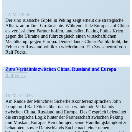
22. Mai 2026
Der sino-russische Gipfel in Peking zeigt erneut die strate­gische
Allianz autori­tärer Großmächte. Während Teile Europas auf China
als verläss­lichen Partner hoffen, unter­stützt Peking Putins Krieg
gegen die Ukraine und führt zugleich einen wirtschaft­lichen
Macht­kampf gegen Europa. Deutsch­lands China-Politik droht, die
Fehler der Russland­po­litik zu wieder­holen. Ein Zwischenruf von
Ralf Fücks.
Zum Verhältnis zwischen China, Russland und Europa
Interview
Ralf Fücks
16. März 2026
Am Rande der Münchner Sicher­heits­kon­ferenz sprachen John
Lough und Ralf Fücks über das sich wandelnde Verhältnis
zwischen China, Russland und Europa. Das Gespräch beleuchtet
die strate­gische Logik hinter der Partner­schaft zwischen Peking
und Moskau, Europas Bemühungen, seine Handlungs­fä­higkeit zu
behaupten, sowie Deutsch­lands Suche nach einer neuen