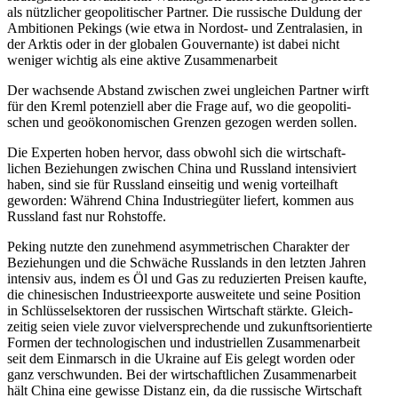
als nützlicher geopo­li­ti­scher Partner. Die russische Duldung der
Ambitionen Pekings (wie etwa in Nordost- und Zentral­asien, in
der Arktis oder in der globalen Gouver­nante) ist dabei nicht
weniger wichtig als eine aktive Zusammenarbeit
Der wachsende Abstand zwischen zwei ungleichen Partner wirft
für den Kreml poten­ziell aber die Frage auf, wo die geopo­li­ti­
schen und geoöko­no­mi­schen Grenzen gezogen werden sollen.
Die Experten hoben hervor, dass obwohl sich die wirtschaft­
lichen Bezie­hungen zwischen China und Russland inten­si­viert
haben, sind sie für Russland einseitig und wenig vorteilhaft
geworden: Während China Indus­trie­güter liefert, kommen aus
Russland fast nur Rohstoffe.
Peking nutzte den zunehmend asymme­tri­schen Charakter der
Bezie­hungen und die Schwäche Russlands in den letzten Jahren
intensiv aus, indem es Öl und Gas zu reduzierten Preisen kaufte,
die chine­si­schen Indus­trie­ex­porte ausweitete und seine Position
in Schlüs­sel­sek­toren der russi­schen Wirtschaft stärkte. Gleich­
zeitig seien viele zuvor vielver­spre­chende und zukunfts­ori­en­tierte
Formen der techno­lo­gi­schen und indus­tri­ellen Zusam­men­arbeit
seit dem Einmarsch in die Ukraine auf Eis gelegt worden oder
ganz verschwunden. Bei der wirtschaft­lichen Zusam­men­arbeit
hält China eine gewisse Distanz ein, da die russische Wirtschaft