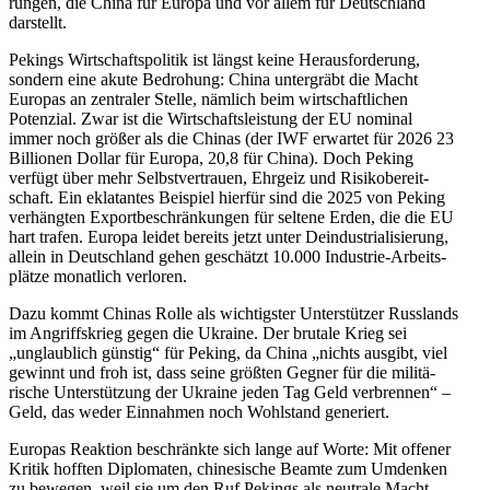
rungen, die China für Europa und vor allem für Deutschland
darstellt.
Pekings Wirtschafts­po­litik ist längst keine Heraus­for­derung,
sondern eine akute Bedrohung: China unter­gräbt die Macht
Europas an zentraler Stelle, nämlich beim wirtschaft­lichen
Potenzial. Zwar ist die Wirtschafts­leistung der EU nominal
immer noch größer als die Chinas (der IWF erwartet für 2026 23
Billionen Dollar für Europa, 20,8 für China). Doch Peking
verfügt über mehr Selbst­ver­trauen, Ehrgeiz und Risiko­be­reit­
schaft. Ein eklatantes Beispiel hierfür sind die 2025 von Peking
verhängten Export­be­schrän­kungen für seltene Erden, die die EU
hart trafen. Europa leidet bereits jetzt unter Deindus­tria­li­sierung,
allein in Deutschland gehen geschätzt 10.000 Industrie-Arbeits­
plätze monatlich verloren.
Dazu kommt Chinas Rolle als wichtigster Unter­stützer Russlands
im Angriffs­krieg gegen die Ukraine. Der brutale Krieg sei
„unglaublich günstig“ für Peking, da China „nichts ausgibt, viel
gewinnt und froh ist, dass seine größten Gegner für die militä­
rische Unter­stützung der Ukraine jeden Tag Geld verbrennen“ –
Geld, das weder Einnahmen noch Wohlstand generiert.
Europas Reaktion beschränkte sich lange auf Worte: Mit offener
Kritik hofften Diplo­maten, chine­sische Beamte zum Umdenken
zu bewegen, weil sie um den Ruf Pekings als neutrale Macht