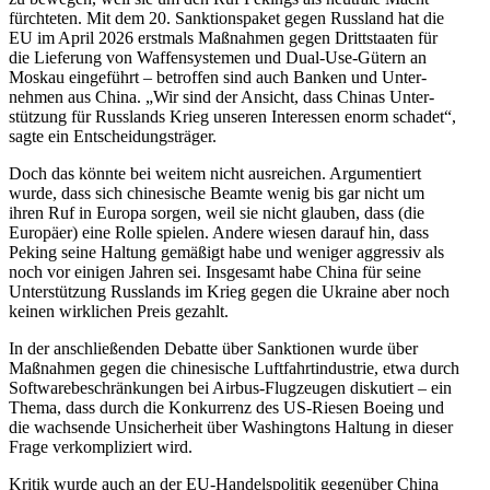
fürch­teten. Mit dem 20. Sankti­ons­paket gegen Russland hat die
EU im April 2026 erstmals Maßnahmen gegen Dritt­staaten für
die Lieferung von Waffen­sys­temen und Dual-Use-Gütern an
Moskau einge­führt – betroffen sind auch Banken und Unter­
nehmen aus China. „Wir sind der Ansicht, dass Chinas Unter­
stützung für Russlands Krieg unseren Inter­essen enorm schadet“,
sagte ein Entscheidungsträger.
Doch das könnte bei weitem nicht ausreichen. Argumen­tiert
wurde, dass sich chine­sische Beamte wenig bis gar nicht um
ihren Ruf in Europa sorgen, weil sie nicht glauben, dass (die
Europäer) eine Rolle spielen. Andere wiesen darauf hin, dass
Peking seine Haltung gemäßigt habe und weniger aggressiv als
noch vor einigen Jahren sei. Insgesamt habe China für seine
Unter­stützung Russlands im Krieg gegen die Ukraine aber noch
keinen wirklichen Preis gezahlt.
In der anschlie­ßenden Debatte über Sanktionen wurde über
Maßnahmen gegen die chine­sische Luftfahrt­in­dustrie, etwa durch
Software­be­schrän­kungen bei Airbus-Flugzeugen disku­tiert – ein
Thema, dass durch die Konkurrenz des US-Riesen Boeing und
die wachsende Unsicherheit über Washingtons Haltung in dieser
Frage verkom­pli­ziert wird.
Kritik wurde auch an der EU-Handels­po­litik gegenüber China