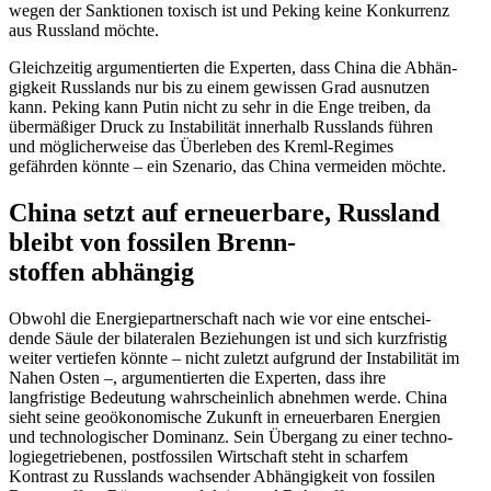
wegen der Sanktionen toxisch ist und Peking keine Konkurrenz
aus Russland möchte.
Gleich­zeitig argumen­tierten die Experten, dass China die Abhän­
gigkeit Russlands nur bis zu einem gewissen Grad ausnutzen
kann. Peking kann Putin nicht zu sehr in die Enge treiben, da
übermä­ßiger Druck zu Insta­bi­lität innerhalb Russlands führen
und mögli­cher­weise das Überleben des Kreml-Regimes
gefährden könnte – ein Szenario, das China vermeiden möchte.
China setzt auf erneu­erbare, Russland
bleibt von fossilen Brenn­
stoffen abhängig
Obwohl die Energie­part­ner­schaft nach wie vor eine entschei­
dende Säule der bilate­ralen Bezie­hungen ist und sich kurzfristig
weiter vertiefen könnte – nicht zuletzt aufgrund der Insta­bi­lität im
Nahen Osten –, argumen­tierten die Experten, dass ihre
langfristige Bedeutung wahrscheinlich abnehmen werde. China
sieht seine geoöko­no­mische Zukunft in erneu­er­baren Energien
und techno­lo­gi­scher Dominanz. Sein Übergang zu einer techno­
lo­gie­ge­trie­benen, postfos­silen Wirtschaft steht in scharfem
Kontrast zu Russlands wachsender Abhän­gigkeit von fossilen