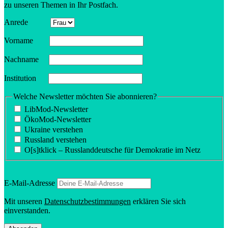
zu unseren Themen in Ihr Postfach.
Anrede
Vorname
Nachname
Insti­tution
Welche Newsletter möchten Sie abonnieren?
LibMod-Newsletter
ÖkoMod-Newsletter
Ukraine verstehen
Russland verstehen
O[s]tklick – Russland­deutsche für Demokratie im Netz
E‑Mail-Adresse
Mit unseren
Daten­schutz­be­stim­mungen
erklären Sie sich
einverstanden.