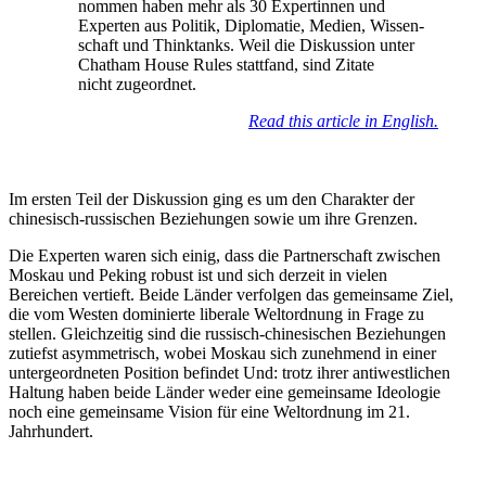
nommen haben mehr als 30 Exper­tinnen und
Experten aus Politik, Diplo­matie, Medien, Wissen­
schaft und Thinktanks. Weil die Diskussion unter
Chatham House Rules stattfand, sind Zitate
nicht zugeordnet.
Read this article in English.
Im ersten Teil der Diskussion ging es um den Charakter der
chine­sisch-russi­schen Bezie­hungen sowie um ihre Grenzen.
Die Experten waren sich einig, dass die Partner­schaft zwischen
Moskau und Peking robust ist und sich derzeit in vielen
Bereichen vertieft. Beide Länder verfolgen das gemeinsame Ziel,
die vom Westen dominierte liberale Weltordnung in Frage zu
stellen. Gleich­zeitig sind die russisch-chine­si­schen Bezie­hungen
zutiefst asymme­trisch, wobei Moskau sich zunehmend in einer
unter­ge­ord­neten Position befindet Und: trotz ihrer antiwest­lichen
Haltung haben beide Länder weder eine gemeinsame Ideologie
noch eine gemeinsame Vision für eine Weltordnung im 21.
Jahrhundert.