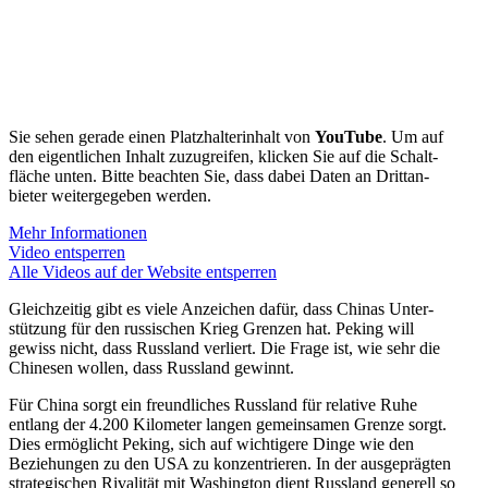
Sie sehen gerade einen Platz­hal­ter­inhalt von
YouTube
. Um auf
den eigent­lichen Inhalt zuzugreifen, klicken Sie auf die Schalt­
fläche unten. Bitte beachten Sie, dass dabei Daten an Dritt­an­
bieter weiter­ge­geben werden.
Mehr Infor­ma­tionen
Video entsperren
Alle Videos auf der Website entsperren
Gleich­zeitig gibt es viele Anzeichen dafür, dass Chinas Unter­
stützung für den russi­schen Krieg Grenzen hat. Peking will
gewiss nicht, dass Russland verliert. Die Frage ist, wie sehr die
Chinesen wollen, dass Russland gewinnt.
Für China sorgt ein freund­liches Russland für relative Ruhe
entlang der 4.200 Kilometer langen gemein­samen Grenze sorgt.
Dies ermög­licht Peking, sich auf wichtigere Dinge wie den
Bezie­hungen zu den USA zu konzen­trieren. In der ausge­prägten
strate­gi­schen Rivalität mit Washington dient Russland generell so