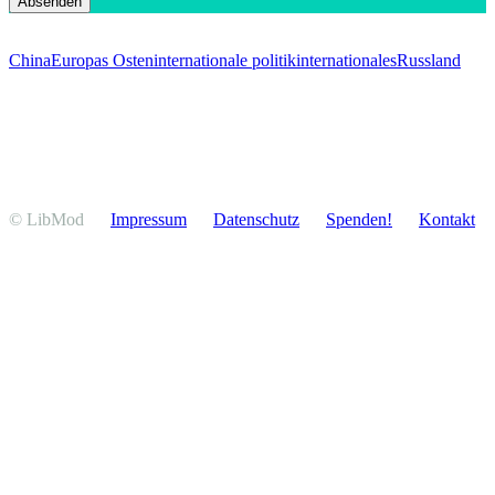
China
Europas Osten
internationale politik
internationales
Russland
© LibMod
Impressum
Daten­schutz
Spenden!
Kontakt