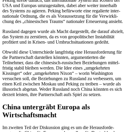
Peking strebe danach, das inter­na­tionale System auf Kosten der
USA und Europas umzuge­stalten, dabei aber weiter innerhalb
des Systems zu agieren. Peking befür­worte eine regalierte inter­
na­tionale Ordnung, die es als Voraus­setzung für die Verwirk­li­
chung des „chine­si­schen Traums“ natio­naler Erneuerung ansieht.
Russland dagegen wurde als Macht darge­stellt, die darauf abzielt,
das System zu zerstören, da es von geopo­li­ti­scher Insta­bi­lität
profi­tiert und in Krisen- und Umbruch­si­tua­tionen gedeiht.
Obwohl diese Unter­schiede langfristig eine Heraus­for­derung für
die Partner­schaft darstellen könnten, argumen­tierten die
Teilnehmer, dass die chine­sisch-russi­schen Bezie­hungen mittel­
fristig stabil bleiben werden. Die Idee eines „umgekehrten
Kissinger“ oder „umgekehrten Nixon“ – worin Washington
versuchen soll, die Bezie­hungen zu Russland zu verbessern, um
einen Keil zwischen Moskau und Peking zu treiben – wurde als
illuso­risch abgetan. Weder Russland noch China könnten es sich
derzeit leisten, ihre Partner­schaft aufs Spiel zu setzen.
China unter­gräbt Europa als
Wirtschaftsmacht
Im zweiten Teil der Diskussion ging es um die Heraus­for­de­