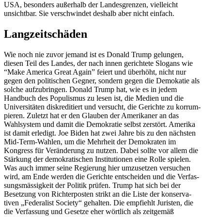
USA, besonders außerhalb der Landes­grenzen, vielleicht
unsichtbar. Sie verschwindet deshalb aber nicht einfach.
Langzeit­schäden
Wie noch nie zuvor jemand ist es Donald Trump gelungen,
diesen Teil des Landes, der nach innen gerichtete Slogans wie
“Make America Great Again” feiert und überhöht, nicht nur
gegen den politi­schen Gegner, sondern gegen die Demokatie als
solche aufzu­bringen. Donald Trump hat, wie es in jedem
Handbuch des Populismus zu lesen ist, die Medien und die
Univer­si­täten diskre­di­tiert und versucht, die Gerichte zu korrum­
pieren. Zuletzt hat er den Glauben der Ameri­kaner an das
Wahlsystem und damit die Demokratie selbst zerstört. Amerika
ist damit erledigt. Joe Biden hat zwei Jahre bis zu den nächsten
Mid-Term-Wahlen, um die Mehrheit der Demokraten im
Kongress für Verän­derung zu nutzen. Dabei sollte vor allem die
Stärkung der demokra­ti­schen Insti­tu­tionen eine Rolle spielen.
Was auch immer seine Regierung hier umzusetzen versuchen
wird, am Ende werden die Gerichte entscheiden und die Verfas­
sungs­mäs­sigkeit der Politik prüfen. Trump hat sich bei der
Besetzung von Richter­posten strikt an die Liste der konser­va­
tiven „Federalist Society“ gehalten. Die empfiehlt Juristen, die
die Verfassung und Gesetze eher wörtlich als zeitgemäß