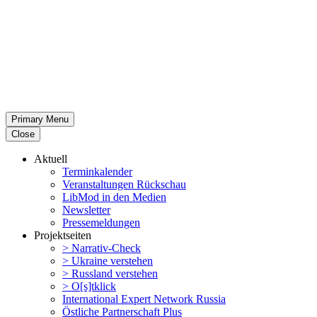
Primary Menu
Close
Aktuell
Termin­ka­lender
Veran­stal­tungen Rückschau
LibMod in den Medien
Newsletter
Presse­mel­dungen
Projekt­seiten
> Narrativ-Check
> Ukraine verstehen
> Russland verstehen
> O[s]tklick
Inter­na­tional Expert Network Russia
Östliche Partner­schaft Plus