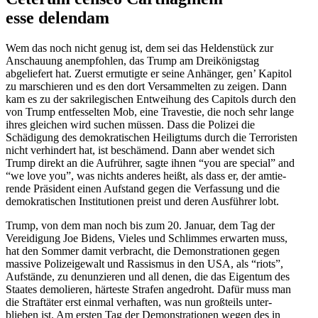
esse delendam
Wem das noch nicht genug ist, dem sei das Helden­stück zur
Anschauung anemp­fohlen, das Trump am Dreikö­nigstag
abgeliefert hat. Zuerst ermutigte er seine Anhänger, gen’ Kapitol
zu marschieren und es den dort Versam­melten zu zeigen. Dann
kam es zu der sakri­le­gi­schen Entweihung des Capitols durch den
von Trump entfes­selten Mob, eine Travestie, die noch sehr lange
ihres gleichen wird suchen müssen. Dass die Polizei die
Schädigung des demokra­ti­schen Heiligtums durch die Terro­risten
nicht verhindert hat, ist beschämend. Dann aber wendet sich
Trump direkt an die Aufrührer, sagte ihnen “you are special” and
“we love you”, was nichts anderes heißt, als dass er, der amtie­
rende Präsident einen Aufstand gegen die Verfassung und die
demokra­ti­schen Insti­tu­tionen preist und deren Ausführer lobt.
Trump, von dem man noch bis zum 20. Januar, dem Tag der
Verei­digung Joe Bidens, Vieles und Schlimmes erwarten muss,
hat den Sommer damit verbracht, die Demons­tra­tionen gegen
massive Polizei­gewalt und Rassismus in den USA, als “riots”,
Aufstände, zu denun­zieren und all denen, die das Eigentum des
Staates demolieren, härteste Strafen angedroht. Dafür muss man
die Straf­täter erst einmal verhaften, was nun großteils unter­
blieben ist. Am ersten Tag der Demons­tra­tionen wegen des in