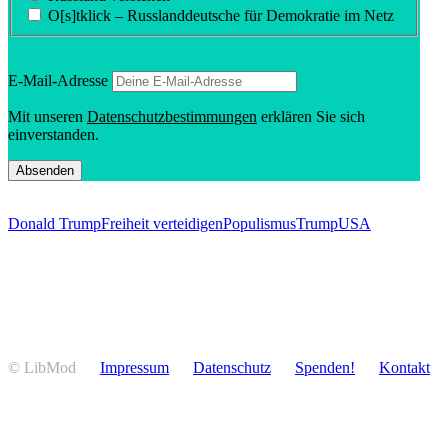
O[s]tklick – Russland­deutsche für Demokratie im Netz
E‑Mail-Adresse
Mit unseren
Daten­schutz­be­stim­mungen
erklären Sie sich
einverstanden.
Donald Trump
Freiheit verteidigen
Populismus
Trump
USA
© LibMod
Impressum
Daten­schutz
Spenden!
Kontakt