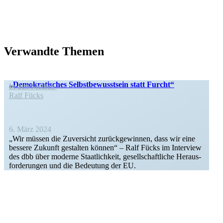
Verwandte Themen
„Demokra­ti­sches Selbst­be­wusstsein statt Furcht“
In den Medien
Ralf Fücks
6. März 2024
„Wir müssen die Zuver­sicht zurück­ge­winnen, dass wir eine
bessere Zukunft gestalten können“ – Ralf Fücks im Interview
des dbb über moderne Staat­lichkeit, gesell­schaft­liche Heraus­
for­de­rungen und die Bedeutung der EU.