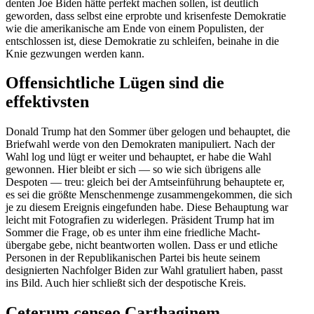
denten Joe Biden hätte perfekt machen sollen, ist deutlich
geworden, dass selbst eine erprobte und krisen­feste Demokratie
wie die ameri­ka­nische am Ende von einem Populisten, der
entschlossen ist, diese Demokratie zu schleifen, beinahe in die
Knie gezwungen werden kann.
Offen­sicht­liche Lügen sind die
effektivsten
Donald Trump hat den Sommer über gelogen und behauptet, die
Briefwahl werde von den Demokraten manipu­liert. Nach der
Wahl log und lügt er weiter und behauptet, er habe die Wahl
gewonnen. Hier bleibt er sich — so wie sich übrigens alle
Despoten — treu: gleich bei der Amtsein­führung behauptete er,
es sei die größte Menschen­menge zusam­men­ge­kommen, die sich
je zu diesem Ereignis einge­funden habe. Diese Behauptung war
leicht mit Fotografien zu wider­legen. Präsident Trump hat im
Sommer die Frage, ob es unter ihm eine fried­liche Macht­
übergabe gebe, nicht beant­worten wollen. Dass er und etliche
Personen in der Republi­ka­ni­schen Partei bis heute seinem
designierten Nachfolger Biden zur Wahl gratu­liert haben, passt
ins Bild. Auch hier schließt sich der despo­tische Kreis.
Ceterum censeo Cartha­ginem