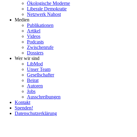
Ökolo­gische Moderne
Liberale Demokratie
Netzwerk Nahost
Medien
Publi­ka­tionen
Artikel
Videos
Podcasts
Zwischenrufe
Dossiers
Wer wir sind
LibMod
Unser Team
Gesell­schafter
Beirat
Autoren
Jobs
Ausschrei­bungen
Kontakt
Spenden!
Daten­schutz­er­klärung