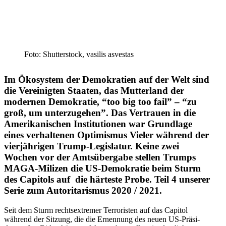
Foto: Shutter­stock, vasilis asvestas
Im Ökosystem der Demokratien auf der Welt sind
die Verei­nigten Staaten, das Mutterland der
modernen Demokratie, “too big too fail” – “zu
groß, um unter­zu­gehen”. Das Vertrauen in die
Ameri­ka­ni­schen Insti­tu­tionen war Grundlage
eines verhal­tenen Optimismus Vieler während der
vierjäh­rigen Trump-Legis­latur. Keine zwei
Wochen vor der Amtsübergabe stellen Trumps
MAGA-Milizen die US-Demokratie beim Sturm
des Capitols auf die härteste Probe. Teil 4 unserer
Serie zum Autori­ta­rismus 2020 /​ 2021.
Seit dem Sturm rechts­extremer Terro­risten auf das Capitol
während der Sitzung, die die Ernennung des neuen US-Präsi­