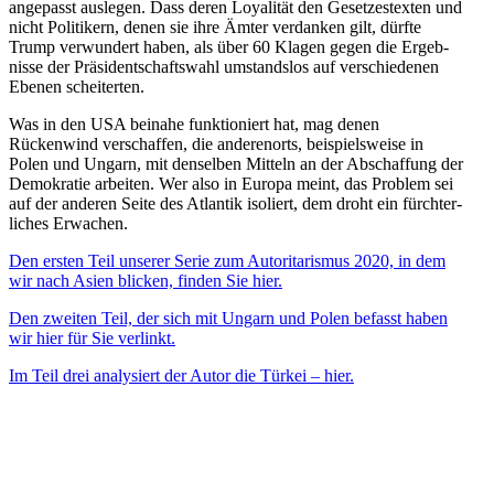
angepasst auslegen. Dass deren Loyalität den Geset­zes­texten und
nicht Politikern, denen sie ihre Ämter verdanken gilt, dürfte
Trump verwundert haben, als über 60 Klagen gegen die Ergeb­
nisse der Präsi­dent­schaftswahl umstandslos auf verschie­denen
Ebenen scheiterten.
Was in den USA beinahe funktio­niert hat, mag denen
Rückenwind verschaffen, die anderenorts, beispiels­weise in
Polen und Ungarn, mit denselben Mitteln an der Abschaffung der
Demokratie arbeiten. Wer also in Europa meint, das Problem sei
auf der anderen Seite des Atlantik isoliert, dem droht ein fürch­ter­
liches Erwachen.
Den ersten Teil unserer Serie zum Autori­ta­rismus 2020, in dem
wir nach Asien blicken, finden Sie hier.
Den zweiten Teil, der sich mit Ungarn und Polen befasst haben
wir hier für Sie verlinkt.
Im Teil drei analy­siert der Autor die Türkei – hier.