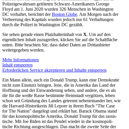
Polizei­ge­wahrsam getöteten Schwarz-Ameri­kaners George
Floyd am 1. Juni 2020 wurden 326 Menschen in Washington
DC verhaftet, berichtet der
Boston Globe
. Am Morgen nach der
Verheerung des Kapitals wurden jedoch nur 61 Verhaf­tungen
durch die Polizei in Washington DC gezählt.
Sie sehen gerade einen Platzhalterinhalt von
X
. Um auf den
eigentlichen Inhalt zuzugreifen, klicken Sie auf die Schaltfläche
unten. Bitte beachten Sie, dass dabei Daten an Drittanbieter
weitergegeben werden.
Mehr Informationen
Inhalt entsperren
Erforderlichen Service akzeptieren und Inhalte entsperren
Ein Mann allein, auch ein Donald Trump, kann eine Demokratie
nicht zum Einsturz bringen. Jene, die in Amerika das Land der
Hoffnung und der Einwan­derung sehen, und andere, die es als
die für die weiße Rasse bestimmte Heimstadt vergötzen, leben
schon seit Gründung des Landes getrennt neben­ein­ander her, wie
die Harvard-Histo­ri­kerin Jill Lepore in ihrem Buch “The Case
for The Nation” dargelegt und erklärt hat. Barack Obama stand
für das kosmo­po­li­tische Amerika, Donald Trump für das rassis­
tische. Mit Joe Biden ist das Pendel wieder in die kosmo­po­li­
tische Richtung ausge­schlagen. Das macht die zweite Seite der