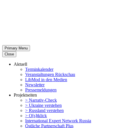
Primary Menu
Close
Aktuell
Termin­ka­lender
Veran­stal­tungen Rückschau
LibMod in den Medien
Newsletter
Presse­mel­dungen
Projekt­seiten
> Narrativ-Check
> Ukraine verstehen
> Russland verstehen
> O[s]tklick
Inter­na­tional Expert Network Russia
Östliche Partner­schaft Plus