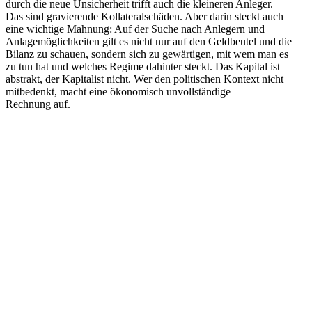
durch die neue Unsicherheit trifft auch die kleineren Anleger.
Das sind gravie­rende Kolla­te­ral­schäden. Aber darin steckt auch
eine wichtige Mahnung: Auf der Suche nach Anlegern und
Anlage­mög­lich­keiten gilt es nicht nur auf den Geldbeutel und die
Bilanz zu schauen, sondern sich zu gewär­tigen, mit wem man es
zu tun hat und welches Regime dahinter steckt. Das Kapital ist
abstrakt, der Kapitalist nicht. Wer den politi­schen Kontext nicht
mitbe­denkt, macht eine ökono­misch unvoll­ständige
Rechnung auf.