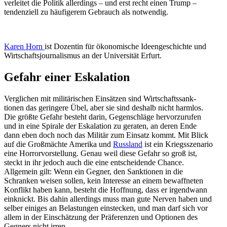
verleitet die Politik aller­dings – und erst recht einen Trump –
tenden­ziell zu häufi­gerem Gebrauch als notwendig.
Karen Horn
ist Dozentin für ökono­mische Ideen­ge­schichte und
Wirtschafts­jour­na­lismus an der Univer­sität Erfurt.
Gefahr einer Eskalation
Verglichen mit militä­ri­schen Einsätzen sind Wirtschafts­sank­
tionen das geringere Übel, aber sie sind deshalb nicht harmlos.
Die größte Gefahr besteht darin, Gegen­schläge hervor­zu­rufen
und in eine Spirale der Eskalation zu geraten, an deren Ende
dann eben doch noch das Militär zum Einsatz kommt. Mit Blick
auf die Großmächte Amerika und
Russland
ist ein Kriegs­sze­nario
eine Horror­vor­stellung. Genau weil diese Gefahr so groß ist,
steckt in ihr jedoch auch die eine entschei­dende Chance.
Allgemein gilt: Wenn ein Gegner, den Sanktionen in die
Schranken weisen sollen, kein Interesse an einem bewaff­neten
Konflikt haben kann, besteht die Hoffnung, dass er irgendwann
einknickt. Bis dahin aller­dings muss man gute Nerven haben und
selber einiges an Belas­tungen einstecken, und man darf sich vor
allem in der Einschätzung der Präfe­renzen und Optionen des
Gegners nicht irren.