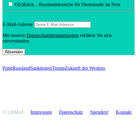
O[s]tklick – Russland­deutsche für Demokratie im Netz
E‑Mail-Adresse
Mit unseren
Daten­schutz­be­stim­mungen
erklären Sie sich
einverstanden.
Putin
Russland
Sanktionen
Trump
Zukunft des Westens
© LibMod
Impressum
Daten­schutz
Spenden!
Kontakt