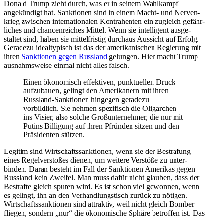
Donald Trump zieht durch, was er in seinem Wahlkampf
angekündigt hat. Sanktionen sind in einem Macht- und Nerven­
krieg zwischen inter­na­tio­nalen Kontra­henten ein zugleich gefähr­
liches und chancen­reiches Mittel. Wenn sie intel­ligent ausge­
staltet sind, haben sie mittel­fristig durchaus Aussicht auf Erfolg.
Geradezu ideal­ty­pisch ist das der ameri­ka­ni­schen Regierung mit
ihren
Sanktionen gegen Russland
gelungen. Hier macht Trump
ausnahms­weise einmal nicht alles falsch.
Einen ökono­misch effek­tiven, punktu­ellen Druck
aufzu­bauen, gelingt den Ameri­kanern mit ihren
Russland-Sanktionen hingegen geradezu
vorbildlich. Sie nehmen spezi­fisch die Oligarchen
ins Visier, also solche Großun­ter­nehmer, die nur mit
Putins Billigung auf ihren Pfründen sitzen und den
Präsi­denten stützen.
Legitim sind Wirtschafts­sank­tionen, wenn sie der Bestrafung
eines Regel­ver­stoßes dienen, um weitere Verstöße zu unter­
binden. Daran besteht im Fall der Sanktionen Amerikas gegen
Russland kein Zweifel. Man muss dafür nicht glauben, dass der
Bestrafte gleich spuren wird. Es ist schon viel gewonnen, wenn
es gelingt, ihn an den Verhand­lungs­tisch zurück zu nötigen.
Wirtschafts­sank­tionen sind attraktiv, weil nicht gleich Bomber
fliegen, sondern „nur“ die ökono­mische Sphäre betroffen ist. Das