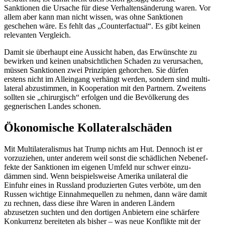
Sanktionen die Ursache für diese Verhal­tens­än­derung waren. Vor
allem aber kann man nicht wissen, was ohne Sanktionen
geschehen wäre. Es fehlt das „Counter­factual“. Es gibt keinen
relevanten Vergleich.
Damit sie überhaupt eine Aussicht haben, das Erwünschte zu
bewirken und keinen unabsicht­lichen Schaden zu verur­sachen,
müssen Sanktionen zwei Prinzipien gehorchen. Sie dürfen
erstens nicht im Alleingang verhängt werden, sondern sind multi­
la­teral abzustimmen, in Koope­ration mit den Partnern. Zweitens
sollten sie „chirur­gisch“ erfolgen und die Bevöl­kerung des
gegne­ri­schen Landes schonen.
Ökono­mische Kollateralschäden
Mit Multi­la­te­ra­lismus hat Trump nichts am Hut. Dennoch ist er
vorzu­ziehen, unter anderem weil sonst die schäd­lichen Neben­ef­
fekte der Sanktionen im eigenen Umfeld nur schwer einzu­
dämmen sind. Wenn beispiels­weise Amerika unila­teral die
Einfuhr eines in Russland produ­zierten Gutes verböte, um den
Russen wichtige Einnah­me­quellen zu nehmen, dann wäre damit
zu rechnen, dass diese ihre Waren in anderen Ländern
abzusetzen suchten und den dortigen Anbietern eine schärfere
Konkurrenz berei­teten als bisher – was neue Konflikte mit der