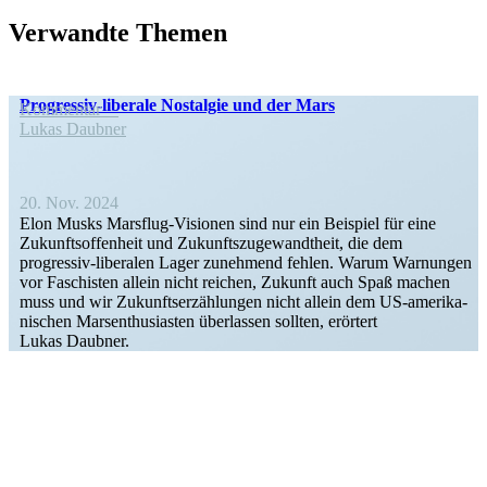
Verwandte Themen
Progressiv-liberale Nostalgie und der Mars
Kommentar
Lukas Daubner
20. Nov. 2024
Elon Musks Marsflug-Visionen sind nur ein Beispiel für eine
Zukunfts­of­fenheit und Zukunfts­zu­ge­wandtheit, die dem
progressiv-liberalen Lager zunehmend fehlen. Warum Warnungen
vor Faschisten allein nicht reichen, Zukunft auch Spaß machen
muss und wir Zukunfts­er­zäh­lungen nicht allein dem US-ameri­­ka­­
ni­­schen Marsen­thu­si­asten überlassen sollten, erörtert
Lukas Daubner.