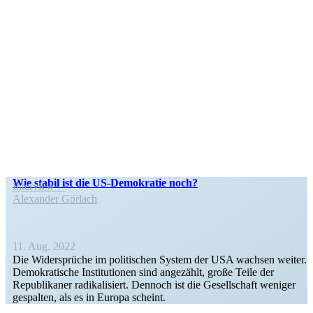
Wie stabil ist die US-Demokratie noch?
Interview
Alexander Görlach
11. Aug. 2022
Die Wider­sprüche im politi­schen System der USA wachsen weiter.
Demokra­tische Insti­tu­tionen sind angezählt, große Teile der
Republi­kaner radika­li­siert. Dennoch ist die Gesell­schaft weniger
gespalten, als es in Europa scheint.