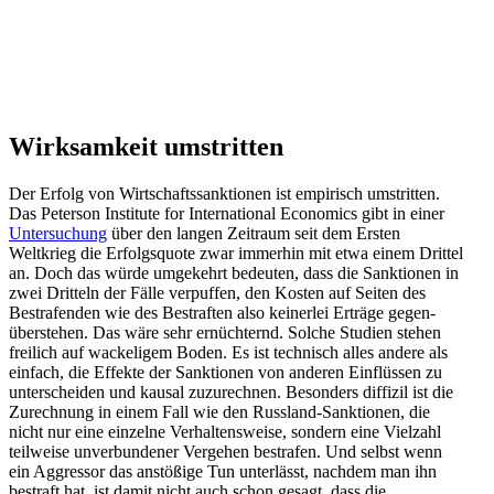
Wirksamkeit umstritten
Der Erfolg von Wirtschafts­sank­tionen ist empirisch umstritten.
Das Peterson Institute for Inter­na­tional Economics gibt in einer
Unter­su­chung
über den langen Zeitraum seit dem Ersten
Weltkrieg die Erfolgs­quote zwar immerhin mit etwa einem Drittel
an. Doch das würde umgekehrt bedeuten, dass die Sanktionen in
zwei Dritteln der Fälle verpuffen, den Kosten auf Seiten des
Bestra­fenden wie des Bestraften also keinerlei Erträge gegen­
über­stehen. Das wäre sehr ernüch­ternd. Solche Studien stehen
freilich auf wacke­ligem Boden. Es ist technisch alles andere als
einfach, die Effekte der Sanktionen von anderen Einflüssen zu
unter­scheiden und kausal zuzurechnen. Besonders diffizil ist die
Zurechnung in einem Fall wie den Russland-Sanktionen, die
nicht nur eine einzelne Verhal­tens­weise, sondern eine Vielzahl
teilweise unver­bun­dener Vergehen bestrafen. Und selbst wenn
ein Aggressor das anstößige Tun unter­lässt, nachdem man ihn
bestraft hat, ist damit nicht auch schon gesagt, dass die