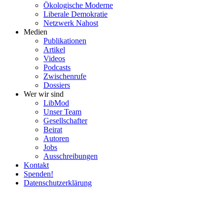
Ökolo­gische Moderne
Liberale Demokratie
Netzwerk Nahost
Medien
Publi­ka­tionen
Artikel
Videos
Podcasts
Zwischenrufe
Dossiers
Wer wir sind
LibMod
Unser Team
Gesell­schafter
Beirat
Autoren
Jobs
Ausschrei­bungen
Kontakt
Spenden!
Daten­schutz­er­klärung