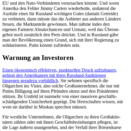
EU und den Nato-Verbün­deten verur­sachen könnte. Und wenn
Amerika den Fehler Jimmy Carters wieder­holte, unila­teral die
Ausfuhr eines für Russland wichtigen Gutes (damals Getreide)
zu verbieten, dann müsste das die Anbieter aus anderen Ländern
freuen, die Markt­an­teile gewönnen. Man nähme indes den
eigenen Farmern Absatz­chancen und Umsatz, weil das Überan­
gebot noch zusätzlich den Preis drückte. Und in Russland gäbe
man der Bevöl­kerung einen Grund, sich mit ihrer Regierung zu
solida­ri­sieren. Putin könnte zufrieden sein.
Warnung an Investoren
Einen ökono­misch effek­tiven, punktu­ellen Druck aufzu­bauen,
gelingt den Ameri­kanern mit ihren Russland-Sanktionen
hingegen geradezu vorbildlich
. Sie nehmen spezi­fisch die
Oligarchen ins Visier, also solche Großun­ter­nehmer, die nur mit
Putins Billigung auf ihren Pfründen sitzen und den Präsi­denten
stützen. Ihr Umfeld ist nunmehr von einer massiven geschäfts­
schä­di­genden Unsicherheit geprägt. Die Herrschaften wissen, mit
wem sie darüber in Moskau sprechen müssen.
Für westliche Unter­nehmen, die Oligarchen zu ihren Großak­tio­
nären zählen oder mit ihnen Geschäfts­be­zie­hungen pflegen, ist
die Lage äußerst unangenehm, und der Verfall ihrer Börsen­kurse