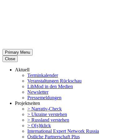
Primary Menu
Close
Aktuell
Termin­ka­lender
Veran­stal­tungen Rückschau
LibMod in den Medien
Newsletter
Presse­mel­dungen
Projekt­seiten
> Narrativ-Check
> Ukraine verstehen
> Russland verstehen
> O[s]tklick
Inter­na­tional Expert Network Russia
Östliche Partner­schaft Plus