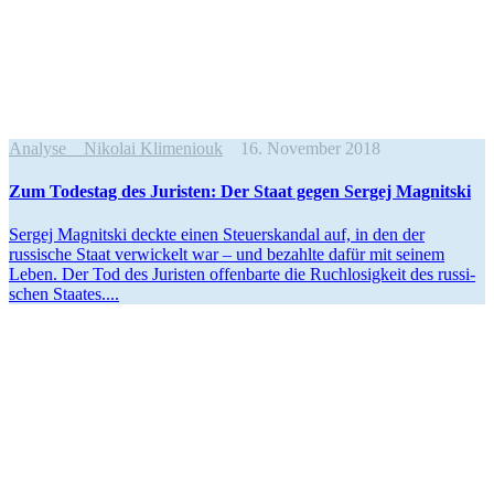
Analyse
Nikolai Klimeniouk
16. November 2018
Zum Todestag des Juristen: Der Staat gegen Sergej Magnitski
Sergej Magnitski deckte einen Steuer­skandal auf, in den der
russische Staat verwi­ckelt war – und bezahlte dafür mit seinem
Leben. Der Tod des Juristen offen­barte die Ruchlo­sigkeit des russi­
schen Staates....