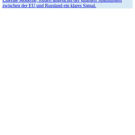
Liberale Moderne, fordert angesichts der jüngsten Spannungen
zwischen der EU und Russland ein klares Signal.