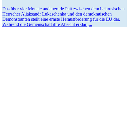
Das über vier Monate andau­ernde Patt zwischen dem belaru­si­schen
Herrscher Aljaksandr Lukaschenka und den demokra­ti­schen
Demons­tranten stellt eine ernste Heraus­for­derung für die EU dar.
Während die Gemein­schaft ihre Absicht erklärt,...