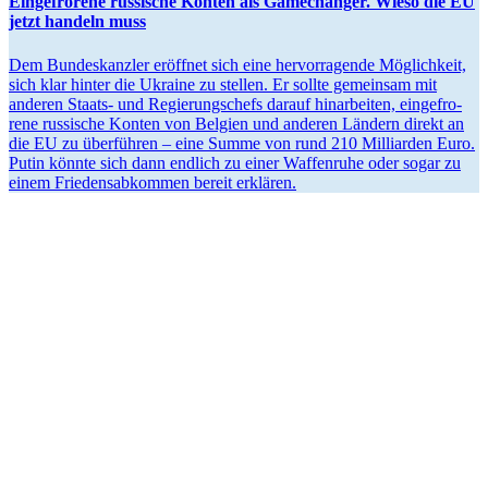
Ein­ge­fro­rene rus­si­sche Konten als Game­ch­an­ger. Wieso die EU
jetzt handeln muss
Dem Bun­des­kanz­ler eröff­net sich eine her­vor­ra­gende Mög­lich­keit,
sich klar hinter die Ukraine zu stellen. Er sollte gemein­sam mit
anderen Staats- und Regie­rungs­chefs darauf hin­ar­bei­ten, ein­ge­fro­
rene rus­si­sche Konten von Belgien und anderen Ländern direkt an
die EU zu über­füh­ren – eine Summe von rund 210 Mil­li­ar­den Euro.
Putin könnte sich dann endlich zu einer Waf­fen­ruhe oder sogar zu
einem Frie­dens­ab­kom­men bereit erklären.