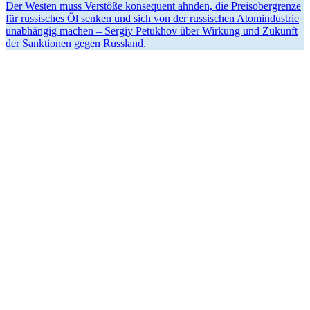
Der Westen muss Ver­stöße kon­se­quent ahnden, die Preis­ober­grenze
für rus­si­sches Öl senken und sich von der rus­si­schen Atom­in­dus­trie
unab­hän­gig machen – Sergiy Petuk­hov über Wirkung und Zukunft
der Sank­tio­nen gegen Russland.