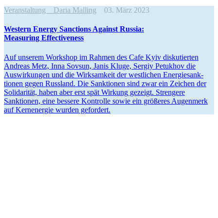
Veranstaltung
Daria Malling
03. März 2023
Western Energy Sanctions Against Russia:
Measuring Effec­ti­veness
Auf unserem Workshop im Rahmen des Cafe Kyiv disku­tierten
Andreas Metz, Inna Sovsun, Janis Kluge, Sergiy Petukhov die
Auswir­kungen und die Wirksamkeit der westlichen Energie­sank­
tionen gegen Russland. Die Sanktionen sind zwar ein Zeichen der
Solida­rität, haben aber erst spät Wirkung gezeigt. Strengere
Sanktionen, eine bessere Kontrolle sowie ein größeres Augenmerk
auf Kernenergie wurden gefordert.