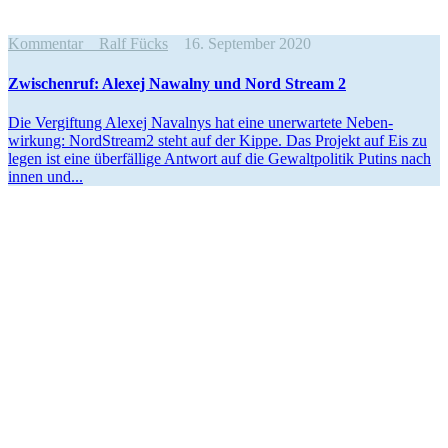
Kommentar
Ralf Fücks
16. September 2020
Zwischenruf: Alexej Nawalny und Nord Stream 2
Die Vergiftung Alexej Navalnys hat eine unerwartete Neben­
wirkung: NordStream2 steht auf der Kippe. Das Projekt auf Eis zu
legen ist eine überfällige Antwort auf die Gewalt­po­litik Putins nach
innen und...