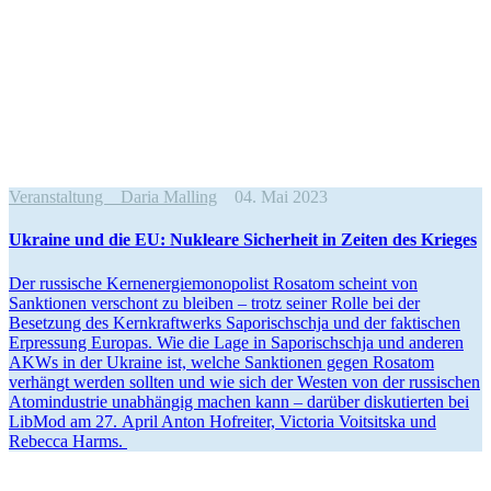
Veranstaltung
Daria Malling
04. Mai 2023
Ukraine und die EU: Nukleare Sicherheit in Zeiten des Krieges
Der russische Kernener­gie­mo­no­polist Rosatom scheint von
Sanktionen verschont zu bleiben – trotz seiner Rolle bei der
Besetzung des Kernkraft­werks Saporischschja und der fakti­schen
Erpressung Europas. Wie die Lage in Saporischschja und anderen
AKWs in der Ukraine ist, welche Sanktionen gegen Rosatom
verhängt werden sollten und wie sich der Westen von der russi­schen
Atomin­dustrie unabhängig machen kann – darüber disku­tierten bei
LibMod am 27. April Anton Hofreiter, Victoria Voitsitska und
Rebecca Harms.