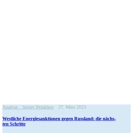
Analyse
Sergiy Petukhov
27. März 2023
West­li­che Ener­gie­sank­tio­nen gegen Russ­land: die nächs­
ten Schritte