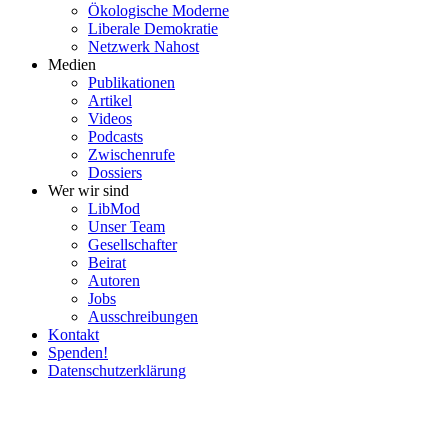
Ökolo­gische Moderne
Liberale Demokratie
Netzwerk Nahost
Medien
Publi­ka­tionen
Artikel
Videos
Podcasts
Zwischenrufe
Dossiers
Wer wir sind
LibMod
Unser Team
Gesell­schafter
Beirat
Autoren
Jobs
Ausschrei­bungen
Kontakt
Spenden!
Daten­schutz­er­klärung