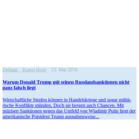
Debatte
Karen Horn
15. Mai 2018
Warum Donald Trump mit seinen Russland­sank­tionen nicht
ganz falsch liegt
Wirtschaft­liche Strafen können in Handels­kriege und sogar militä­
rische Konflikte münden. Doch sie bergen auch Chancen. Mit
präzisen Sanktionen gegen das Umfeld von Wladimir Putin liegt der
ameri­ka­nische Präsident Trump ausnahmsweise...