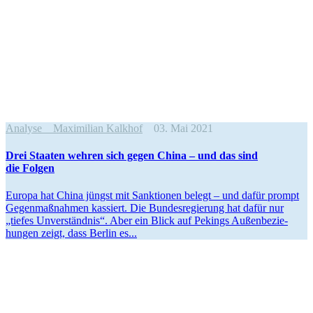
Analyse
Maximilian Kalkhof
03. Mai 2021
Drei Staaten wehren sich gegen China – und das sind
die Folgen
Europa hat China jüngst mit Sanktionen belegt – und dafür prompt
Gegen­maß­nahmen kassiert. Die Bundes­re­gierung hat dafür nur
„tiefes Unver­ständnis“. Aber ein Blick auf Pekings Außen­be­zie­
hungen zeigt, dass Berlin es...