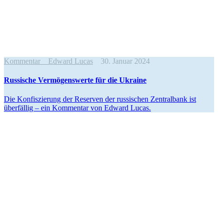
Kommentar
Edward Lucas
30. Januar 2024
Russische Vermö­gens­werte für die Ukraine
Die Konfis­zierung der Reserven der russi­schen Zentralbank ist
überfällig – ein Kommentar von Edward Lucas.