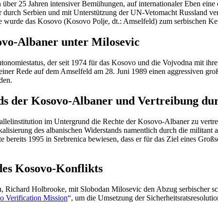
r 25 Jahren inten­siver Bemühungen, auf inter­na­tio­naler Eben eine ei
urch Serbien und mit Unter­stützung der UN-Vetomacht Russland verhin
gie wurde das Kosovo (Kosovo Polje, dt.: Amselfeld) zum serbi­schen Kern
ovo-Albaner unter Milosevic
­mie­status, der seit 1974 für das Kosovo und die Vojvodna mit ihrer 
seiner Rede auf dem Amselfeld am 28. Juni 1989 einen aggres­siven großse
den.
tands der Kosovo-Albaner und Vertreibung du
l­lel­in­sti­tution im Unter­grund die Rechte der Kosovo-Albaner zu vert
a­li­sierung des albani­schen Wider­stands namentlich durch die militan
e bereits 1995 in Srebrenica bewiesen, dass er für das Ziel eines Groß
des Kosovo-Konflikts
, Richard Holbrooke, mit Slobodan Milosevic den Abzug serbi­scher sch
 Verifi­cation Mission
“, um die Umsetzung der Sicher­heits­rats­re­so­lu