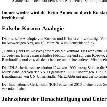
„Grüne Männchen“ vor dem Krim-Parlament in Simfe­ropol am
Immer wieder wird die Krim-Annexion durch Russland m
irreführend.
Falsche Kosovo-Analogie
Die russische Analogie von Kosovo und Krim ist eine „bösartige Verdr
im Auswär­tigen Amt, am 19. März 2014 im Deutschlandfunk.
„Damals [1999 im Kosovo] drohte ein Völkermord. Das war keine Fikti
zu begehen. Es gab massen­haftes Flücht­lings­elend auf dem Kosovo, 
Rambouillet, und erst, als der schei­terte und keine anderen Mittel me
Die UN-Sicher­heits­rats­re­so­lution 1244 von 1999 entzog Serbien die So
wurde dabei der von der NATO geführten KFOR übertragen. Die Resolut
Bemühungen von UN-Unter­händler Martti Ahtisaari und der sogenannt
Der Inter­na­tionale Gerichtshof (IGH) entschied 2010 in einem von Se
verstoßen habe.
Jahrzehnte der Benach­tei­ligung und Unte