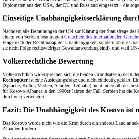
Diplo­maten aus den USA, der EU und Russland einge­setzt – die sog
Einseitige Unabhän­gig­keits­er­klärung dur
Nachdem alle Bemühungen der UN zur Klärung der Status­frage des Koso
einem von Serbien beantragten
Gutachten des Inter­na­tio­nalen Geric
Frage nach der Recht­mäßig der Unabhän­gigkeit, sondern ob die Unabhän­
sie nicht Folge rechts­wid­riger Gewalt­an­wendung sind), und weil UN-
Völker­recht­liche Bewertung
Völker­rechtlich wider­sprechen sich die beiden Grund­sätze a) nach de
Rechts­güter
ist eine Ausle­gungs­frage und nicht eindeutig geklärt. Ei
(Sprache, Kultur, Medien, Schulen, Teilhabe) nicht innerhalb des best
für Kosovo-Albaner in den 1990er Jahren der Fall. Serbien hat die Kos
durchweg verweigert.
Fazit: Die Unabhän­gigkeit des Kosovo ist
Das Kosovo wurde nicht wie die Krim durch ein anderes Land annek­tie
Albanien fordern.