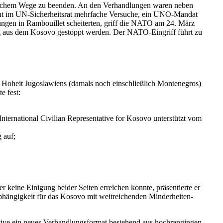
ti­schem Wege zu beenden. An den Verhand­lungen waren neben
acht im UN-Sicher­heitsrat mehrfache Versuche, ein UNO-Mandat
ngen in Rambouillet schei­terten, griff die NATO am 24. März
rung aus dem Kosovo gestoppt werden. Der NATO-Eingriff führt zu
e Hoheit Jugosla­wiens (damals noch einschließlich Monte­negros)
e fest:
r­na­tional Civilian Repre­sen­tative for Kosovo unter­stützt vom
 auf;
r keine Einigung beider Seiten erreichen konnte, präsen­tierte er
hän­gigkeit für das Kosovo mit weitrei­chenden Minder­hei­ten­
ative ein neues Verhand­lungs­format bestehend aus hochran­gingen