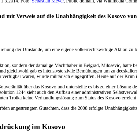
 1.3.2014. Foto:
Sebastian Meyer
, Public domain, via Wikimedia Com
it Verweis auf die Unabhän­gigkeit des Kosovo von Ser
ehung der Umstände, um eine eigene völker­rechts­widrige Aktion zu le
on, sondern der damalige Macht­haber in Belgrad, Milosevic, hatte bew
und gleichwohl gab es inten­sivste zivile Bemühungen um zu deeska­liere
hr verfügbar waren, wurde militä­risch einge­griffen. Heute auf der Krim 
uve­rä­nität über das Kosovo und unter­stellte es bis zu einer Lösung der 
ion 1244 sieht auch den Aufbau einer adminis­tra­tiven Selbst­ver­wa
en Troika keine Verhand­lungs­lösung zum Status des Kosovo erreicht
rbien angestrengten Gutachten, dass die 2008 erfolgte Unabhän­gig­keits
r­drü­ckung im Kosovo