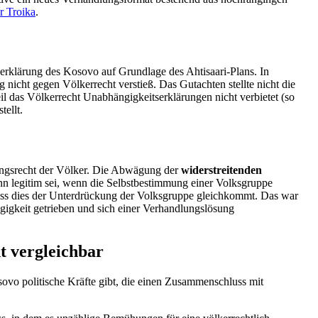
er Troika
.
er­klärung des Kosovo auf Grundlage des Ahtisaari-Plans. In
ung nicht gegen Völker­recht verstieß. Das Gutachten stellte nicht die
das Völker­recht Unabhän­gig­keits­er­klä­rungen nicht verbietet (so
tellt.
m­mungs­recht der Völker. Die Abwägung der
wider­strei­tenden
ann legitim sei, wenn die Selbst­be­stimmung einer Volks­gruppe
ass dies der Unter­drü­ckung der Volks­gruppe gleich­kommt. Das war
gigkeit getrieben und sich einer Verhand­lungs­lösung
t vergleichbar
ovo politische Kräfte gibt, die einen Zusam­men­schluss mit