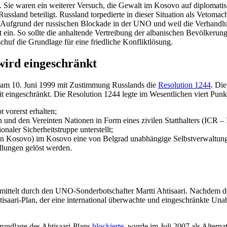
. Sie waren ein weiterer Versuch, die Gewalt im Kosovo auf diplo­ma­
ssland beteiligt. Russland torpe­dierte in dieser Situation als Vetom
Aufgrund der russi­schen Blockade in der UNO und weil die Verhand­lu
 ein. So sollte die anhal­tende Vertreibung der albani­schen Bevöl­ke
f die Grundlage für eine fried­liche Konfliktlösung.
wird eingeschränkt
at am 10. Juni 1999 mit Zustimmung Russlands die
Resolution 1244
. Di
 einge­schränkt. Die Resolution 1244 legte im Wesent­lichen viert Punkt
t vorerst erhalten;
d den Vereinten Nationen in Form eines zivilen Statt­halters (ICR – Inte
­naler Sicher­heits­truppe unterstellt;
 Kosovo) im Kosovo eine von Belgrad unabhängige Selbst­ver­waltung
­lungen gelöst werden.
vermittelt durch den UNO-Sonder­bot­schafter Martti Ahtisaari. Nachdem de
ari-Plan, der eine inter­na­tional überwachte und einge­schränkte Unab
Grundlage des Ahtisaari-Plans
blockierte
, wurde im Juli 2007 als Alter­n