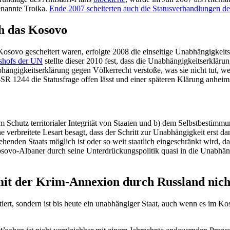
enannte Troika.
Ende 2007 schei­terten auch die Status­ver­hand­lungen d
ch das Kosovo
vo gescheitert waren, erfolgte 2008 die einseitige Unabhän­gig­keits­
htshofs der UN
stellte dieser 2010 fest, dass die Unabhän­gig­keits­er­klär
gig­keits­er­klärung gegen Völker­recht verstoße, was sie nicht tut, weil 
SR 1244 die Status­frage offen lässt und einer späteren Klärung anheims
m Schutz terri­to­rialer Integrität von Staaten und b) dem Selbst­be­sti
ne verbreitete Lesart besagt, dass der Schritt zur Unabhän­gigkeit erst d
ehenden Staats möglich ist oder so weit staatlich einge­schränkt wird, d
ovo-Albaner durch seine Unter­drü­ckungs­po­litik quasi in die Unabhän­
 mit der Krim-Annexion durch Russland nich
rt, sondern ist bis heute ein unabhän­giger Staat, auch wenn es im Kos