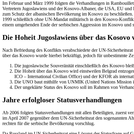
Im Februar und März 1999 folgten die Verhand­lungen in Rambouillet
Vertretern Jugosla­wiens und der Kosovo-Albaner, die USA, EU und Ru
zum Schutz der albani­schen Bevöl­kerung im Kosovo zu beschließen. 
1999 schließlich ohne UN-Mandat militä­risch in den Kosovo-Konflikt
einem umgehenden Ende der serbi­schen Aggression im Kosovo und schu
Die Hoheit Jugosla­wiens über das Kosovo 
Nach Befriedung des Konflikts verab­schiedete der UN-Sicher­heitsr
über das Kosovo wurde hierbei bekräftigt, jedoch für unbestimmte Zeit
Die jugosla­wische Souve­rä­nität einschließlich des Kosovo bleib
Die Hoheit über das Kosovo wird einst­weilen Belgrad entzogen un
ICO – Inter­na­tional Civilian Office) und der KFOR als inter­na­tio
Die UNO baut mithilfe von UNMIK (United Nations Mission in
Der ungeklärte Status des Kosovo soll im Rahmen von Verhand
Jahre erfolg­loser Statusverhandlungen
Ab 2006 folgten Status­ver­hand­lungen mit allen Betei­ligten, zuerst 
im April 2007 gegenüber dem UN-Sicher­heitsrat den sogenannten Ahtisa
rechten für die serbische Bevöl­kerung vorschlug.
Da Russland im UN-Sicher­heitsrat eine Lösung der Status­frage auf 