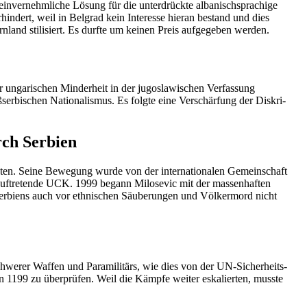
nver­nehm­liche Lösung für die unter­drückte albanisch­spra­chige
dert, weil in Belgrad kein Interesse hieran bestand und dies
land stili­siert. Es durfte um keinen Preis aufge­geben werden.
ungari­schen Minderheit in der jugosla­wi­schen Verfassung
r­bi­schen Natio­na­lismus. Es folgte eine Verschärfung der Diskri­
rch Serbien
reten. Seine Bewegung wurde von der inter­na­tio­nalen Gemein­schaft
t auftre­tende UCK. 1999 begann Milosevic mit der massen­haften
ser­biens auch vor ethni­schen Säube­rungen und Völkermord nicht
werer Waffen und Parami­litärs, wie dies von der UN-Sicher­heits­
tion 1199 zu überprüfen. Weil die Kämpfe weiter eskalierten, musste