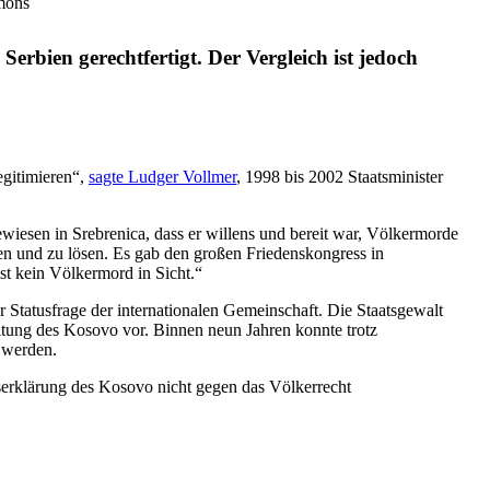
mons
bien gerecht­fertigt. Der Vergleich ist jedoch
giti­mieren“,
sagte Ludger Vollmer
, 1998 bis 2002 Staats­mi­nister
iesen in Srebrenica, dass er willens und bereit war, Völker­morde
n und zu lösen. Es gab den großen Friedens­kon­gress in
ist kein Völkermord in Sicht.“
Status­frage der inter­na­tio­nalen Gemein­schaft. Die Staats­gewalt
ltung des Kosovo vor. Binnen neun Jahren konnte trotz
 werden.
­er­klärung des Kosovo nicht gegen das Völker­recht