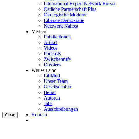
Inter­na­tional Expert Network Russia
Östliche Partner­schaft Plus
Ökolo­gische Moderne
Liberale Demokratie
Netzwerk Nahost
Medien
Publi­ka­tionen
Artikel
Videos
Podcasts
Zwischenrufe
Dossiers
Wer wir sind
LibMod
Unser Team
Gesell­schafter
Beirat
Autoren
Jobs
Ausschrei­bungen
Kontakt
Close