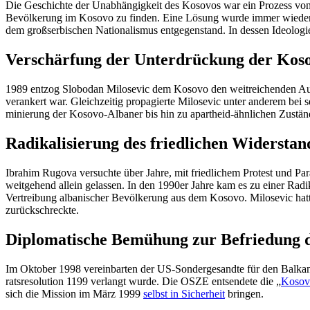
Die Geschichte der Unabhän­gigkeit des Kosovos war ein Prozess von übe
Bevöl­kerung im Kosovo zu finden. Eine Lösung wurde immer wieder d
dem großser­bi­schen Natio­na­lismus entge­gen­stand. In dessen Ideolo
Verschärfung der Unter­drü­ckung der Kos
1989 entzog Slobodan Milosevic dem Kosovo den weitrei­chenden Autono
verankert war. Gleich­zeitig propa­gierte Milosevic unter anderem bei 
mi­nierung der Kosovo-Albaner bis hin zu apartheid-ähnlichen Zustän
Radika­li­sierung des fried­lichen Wider­s
Ibrahim Rugova versuchte über Jahre, mit fried­lichem Protest und Para
weitgehend allein gelassen. In den 1990er Jahre kam es zu einer Radik
Vertreibung albani­scher Bevöl­kerung aus dem Kosovo. Milosevic hatt
zurückschreckte.
Diplo­ma­tische Bemühung zur Befriedung 
Im Oktober 1998 verein­barten der US-Sonder­ge­sandte für den Balkan
rats­re­so­lution 1199 verlangt wurde. Die OSZE entsendete die „
Kosovo
sich die Mission im März 1999
selbst in Sicherheit
bringen.