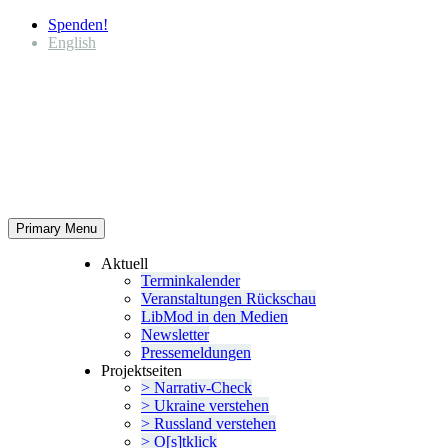
Spenden!
English
Primary Menu
Aktuell
Termin­ka­lender
Veran­stal­tungen Rückschau
LibMod in den Medien
Newsletter
Presse­mel­dungen
Projekt­seiten
> Narrativ-Check
> Ukraine verstehen
> Russland verstehen
> O[s]tklick