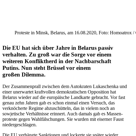
Proteste in Minsk, Belarus, am 16.08.2020, Foto: Homoatrox /​
Die EU hat sich über Jahre in Belarus passiv
verhalten. Zu groß war die Sorge vor einem
weiteren Konfliktherd in der Nachbar­schaft
Putins. Nun steht Brüssel vor einem
großen Dilemma.
Der Zusam­men­prall zwischen dem Autokraten Lukaschenka und
einer unerwartet kraft­vollen demokra­ti­schen Opposition hat
Belarus wieder auf die europäische Landkarte gebracht. Vor fast
genau zehn Jahren gab es schon einmal einen Versuch, das
verknö­cherte Regime abzuschütteln, das in vielem noch an
sowje­tische Verhält­nisse erinnert. Auch damals gab es Massen­
pro­teste gegen Wahlfäl­schungen. Sie wurden mit eiserner Faust
niedergeschlagen.
Die EU verhängte Sanktionen und lockerte sie später wieder.