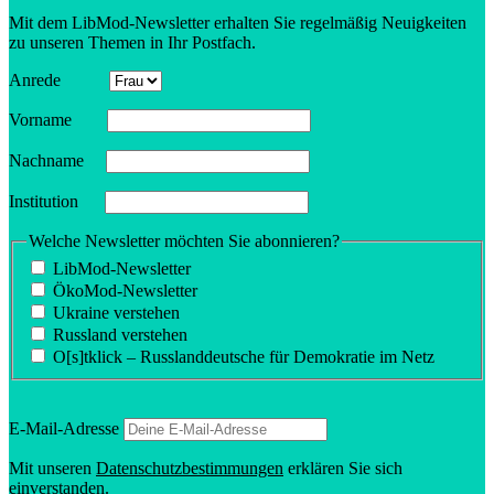
Mit dem LibMod-Newsletter erhalten Sie regel­mäßig Neuig­keiten
zu unseren Themen in Ihr Postfach.
Anrede
Vorname
Nachname
Insti­tution
Welche Newsletter möchten Sie abonnieren?
LibMod-Newsletter
ÖkoMod-Newsletter
Ukraine verstehen
Russland verstehen
O[s]tklick – Russland­deutsche für Demokratie im Netz
E‑Mail-Adresse
Mit unseren
Daten­schutz­be­stim­mungen
erklären Sie sich
einverstanden.