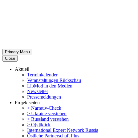
Primary Menu
Close
Aktuell
Termin­ka­lender
Veran­stal­tungen Rückschau
LibMod in den Medien
Newsletter
Presse­mel­dungen
Projekt­seiten
> Narrativ-Check
> Ukraine verstehen
> Russland verstehen
> O[s]tklick
Inter­na­tional Expert Network Russia
Östliche Partner­schaft Plus