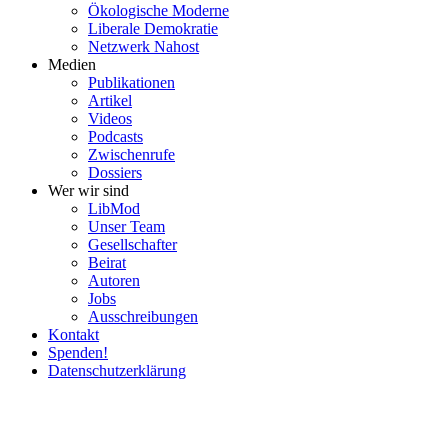
Ökolo­gische Moderne
Liberale Demokratie
Netzwerk Nahost
Medien
Publi­ka­tionen
Artikel
Videos
Podcasts
Zwischenrufe
Dossiers
Wer wir sind
LibMod
Unser Team
Gesell­schafter
Beirat
Autoren
Jobs
Ausschrei­bungen
Kontakt
Spenden!
Daten­schutz­er­klärung