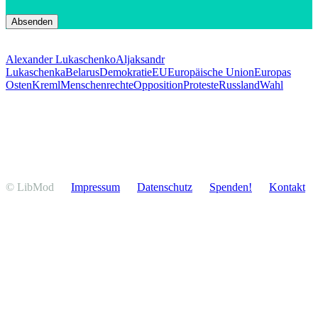
Alexander Lukaschenko
Aljaksandr
Lukaschenka
Belarus
Demokratie
EU
Europäische Union
Europas
Osten
Kreml
Menschenrechte
Opposition
Proteste
Russland
Wahl
© LibMod
Impressum
Daten­schutz
Spenden!
Kontakt