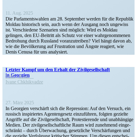
11. Aug. 2025
Die Parla­ments­wahlen am 28. September werden für die Republik
Moldau histo­risch sein, auch wenn der Ausgang noch ungewiss
ist. Verschiedene Szenarien sind möglich: Wird es Moldau
gelingen, den EU-Beitritt als Schutz vor einer wahrge­nom­menen
Bedrohung durch Russland voran­zu­treiben? Viel hängt davon ab,
wie die Bevöl­kerung auf Frustration und Ängste reagiert, wie
Denis Cenusa für uns analysiert.
Letzter Kampf um den Erhalt der Zivil­ge­sell­schaft
in Georgien
Policy Brief
Ivane Chkhik­vadze
27. März 2025
In Georgien verschärft sich die Repression: Auf den Versuch, ein
russisch inspi­riertes Agenten­gesetz einzu­führen, folgten gezielte
Angriffe auf die Zivil­ge­sell­schaft, Protes­tie­rende und unabhängige
Medien. Der zivil­ge­sell­schaft­liche Raum wird zunehmend einge­
schränkt – durch Überwa­chung, gesetz­liche Verschär­fungen und
die gezielte Verfolgung kriti­scher Stimmen. Um diesen entschei­