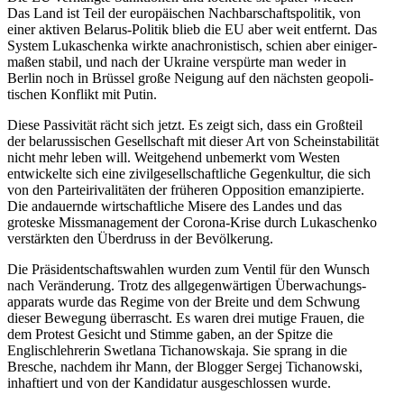
Das Land ist Teil der europäi­schen Nachbar­schafts­po­litik, von
einer aktiven Belarus-Politik blieb die EU aber weit entfernt. Das
System Lukaschenka wirkte anachro­nis­tisch, schien aber einiger­
maßen stabil, und nach der Ukraine verspürte man weder in
Berlin noch in Brüssel große Neigung auf den nächsten geopo­li­
ti­schen Konflikt mit Putin.
Diese Passi­vität rächt sich jetzt. Es zeigt sich, dass ein Großteil
der belarus­si­schen Gesell­schaft mit dieser Art von Schein­sta­bi­lität
nicht mehr leben will. Weitgehend unbemerkt vom Westen
entwi­ckelte sich eine zivil­ge­sell­schaft­liche Gegen­kultur, die sich
von den Partei­ri­va­li­täten der früheren Opposition emanzi­pierte.
Die andau­ernde wirtschaft­liche Misere des Landes und das
groteske Missma­nagement der Corona-Krise durch Lukaschenko
verstärkten den Überdruss in der Bevölkerung.
Die Präsi­dent­schafts­wahlen wurden zum Ventil für den Wunsch
nach Verän­derung. Trotz des allge­gen­wär­tigen Überwa­chungs­
ap­parats wurde das Regime von der Breite und dem Schwung
dieser Bewegung überrascht. Es waren drei mutige Frauen, die
dem Protest Gesicht und Stimme gaben, an der Spitze die
Englisch­leh­rerin Swetlana Tichanowskaja. Sie sprang in die
Bresche, nachdem ihr Mann, der Blogger Sergej Tichanowski,
inhaf­tiert und von der Kandi­datur ausge­schlossen wurde.