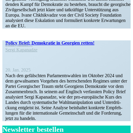
denden Kampf für Demokratie zu bestehen, braucht die georgische
Zivil­ge­sell­schaft jetzt klare und tatkräftige Unter­stützung aus
Europa. Ivane Chkhik­vadze von der Civil Society Foundation
analy­siert diese Eskalation und formu­liert konkrete Erwar­tungen
an die EU.
Policy Brief: Demokratie in Georgien retten!
Policy Brief
Sergi Kapanadze
20. Jan. 2025
Nach den gefälschten Parla­ments­wahlen im Oktober 2024 und
dem gewalt­samen Vorgehen des herrschenden Regimes unter der
Partei Georgi­scher Traum steht Georgiens Demokratie vor dem
Zusam­men­bruch. In seinem auf Englisch verfassten Policy Brief
analy­siert Sergi Kapanadze, wie der pro-europäische Kurs des
Landes durch syste­ma­tische Wahlma­ni­pu­lation und Unter­drü­
ckung entgleist ist. Seine Analyse beinhaltet konkrete Empfeh­
lungen für die inter­na­tionale Gemein­schaft und die Forderung,
jetzt zu handeln.
Newsletter bestellen