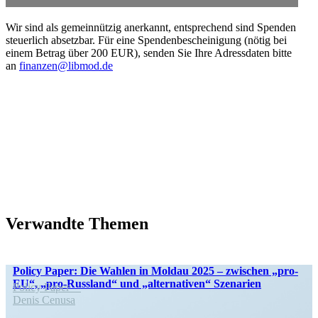
Wir sind als gemein­nützig anerkannt, entspre­chend sind Spenden
steuerlich absetzbar. Für eine Spenden­be­schei­nigung (nötig bei
einem Betrag über 200 EUR), senden Sie Ihre Adress­daten bitte
an
finanzen@libmod.de
Verwandte Themen
Policy Paper: Die Wahlen in Moldau 2025 – zwischen „pro-
EU“, „pro-Russland“ und „alter­na­tiven“ Szenarien
Policy Paper
Denis Cenusa