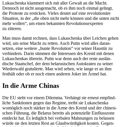
Lukaschenka klammert sich mit aller Gewalt an die Macht.
Dennoch ist nicht ausge­macht, ob es ihm noch einmal gelingt,
die Proteste zu ersticken. Vieles deutet auf eine revolu­tionäre
Situation, in der „die oben nicht mehr können und die unten nicht
mehr wollen“, um einen bekannten Revolu­ti­ons­experten
zu zitieren.
Man muss damit rechnen, dass Lukaschenka über Leichen gehen
wird, um seine Macht zu retten. Auch Putin wird alles daran­
setzen, eine weitere „bunte Revolution“ vor seiner Haustür zu
verhindern. Darin stimmen die Inter­essen des Kreml mit denen
Lukaschenkas überein. Putin war denn auch der erste auslän­
dische Staatschef, der dem belaru­si­schen Autokraten zu seiner
Wiederwahl gratu­lierte. Man wird sehen, wie lange er an ihm
festhält oder ob er noch einen anderen Joker im Ärmel hat.
In die Arme Chinas
Die EU steht vor einem Dilemma. Verhängt sie erneut empfind­
liche Sanktionen gegen das Regime, treibt sie Lukaschenka
womöglich noch stärker in die Arme des Kreml und der chine­si­
schen Führung, die Belarus bereits als poten­zielle Einflusszone
entdeckt hat. Es lediglich bei verbalen Mahnungen zu belassen
würde sie den letzten Rest an Glaub­wür­digkeit kosten. Gegen­