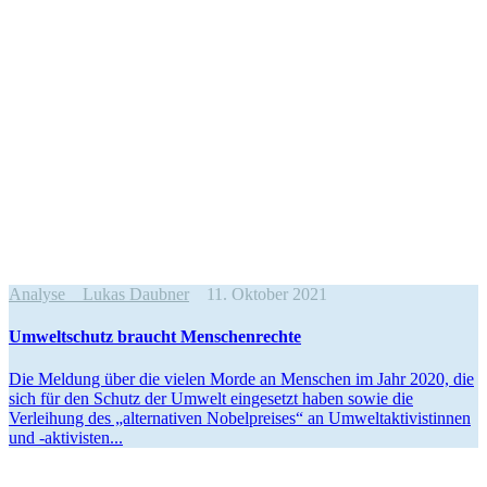
Analyse
Lukas Daubner
11. Oktober 2021
Umwelt­schutz braucht Menschenrechte
Die Meldung über die vielen Morde an Menschen im Jahr 2020, die
sich für den Schutz der Umwelt einge­setzt haben sowie die
Verleihung des „alter­na­tiven Nobel­preises“ an Umwelt­ak­ti­vis­tinnen
und ‑aktivisten...