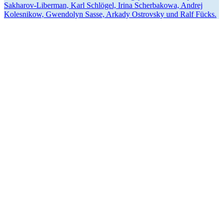
Sakharov-Liberman, Karl Schlögel, Irina Scher­bakowa, Andrej
Koles­nikow, Gwendolyn Sasse, Arkady Ostrovsky und Ralf Fücks.