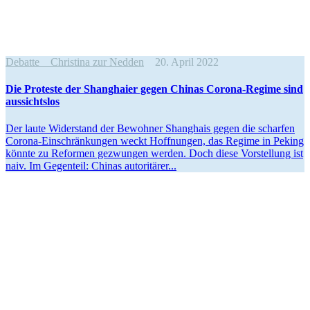
Debatte
Christina zur Nedden
20. April 2022
Die Proteste der Shang­haier gegen Chinas Corona-Regime sind
aussichtslos
Der laute Wider­stand der Bewohner Shanghais gegen die scharfen
Corona-Einschrän­­kungen weckt Hoffnungen, das Regime in Peking
könnte zu Reformen gezwungen werden. Doch diese Vorstellung ist
naiv. Im Gegenteil: Chinas autoritärer...