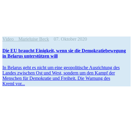
Video
Marieluise Beck
07. Oktober 2020
Die EU braucht Einigkeit, wenn sie die Demokra­tie­be­wegung
in Belarus unter­stützen will
In Belarus geht es nicht um eine geopo­li­tische Ausrichtung des
Landes zwischen Ost und West, sondern um den Kampf der
Menschen für Demokratie und Freiheit. Die Warnung des
Kreml vor...