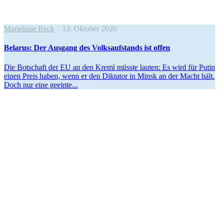
Marieluise Beck
13. Oktober 2020
Belarus: Der Ausgang des Volks­auf­stands ist offen
Die Botschaft der EU an den Kreml müsste lauten: Es wird für Putin
einen Preis haben, wenn er den Diktator in Minsk an der Macht hält.
Doch nur eine geeinte...