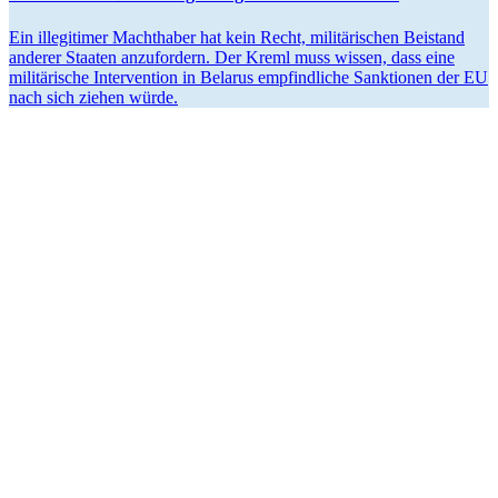
Ein illegi­timer Macht­haber hat kein Recht, militä­ri­schen Beistand
anderer Staaten anzufordern. Der Kreml muss wissen, dass eine
militä­rische Inter­vention in Belarus empfind­liche Sanktionen der EU
nach sich ziehen würde.