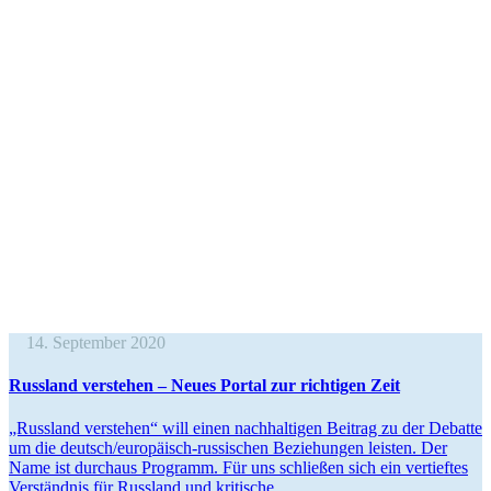
14. September 2020
Russland verstehen – Neues Portal zur rich­ti­gen Zeit
„Russland verstehen“ will einen nachhal­tigen Beitrag zu der Debatte
um die deutsch/­eu­ro­­päisch-russi­­schen Bezie­hungen leisten. Der
Name ist durchaus Programm. Für uns schlie­ßen sich ein ver­tief­tes
Ver­ständ­nis für Russ­land und kritische...