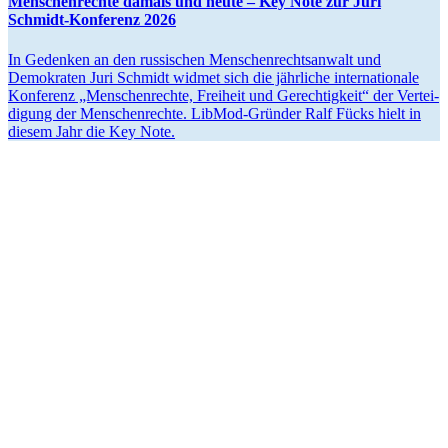
Menschen­rechte damals und heute – Key Note zur Juri
Schmidt-Konferenz 2026
In Gedenken an den russi­schen Menschen­rechts­anwalt und
Demokraten Juri Schmidt widmet sich die jährliche inter­na­tionale
Konferenz „Menschen­rechte, Freiheit und Gerech­tigkeit“ der Vertei­
digung der Menschen­rechte. LibMod-Gründer Ralf Fücks hielt in
diesem Jahr die Key Note.