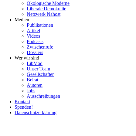
Ökolo­gische Moderne
Liberale Demokratie
Netzwerk Nahost
Medien
Publi­ka­tionen
Artikel
Videos
Podcasts
Zwischenrufe
Dossiers
Wer wir sind
LibMod
Unser Team
Gesell­schafter
Beirat
Autoren
Jobs
Ausschrei­bungen
Kontakt
Spenden!
Daten­schutz­er­klärung