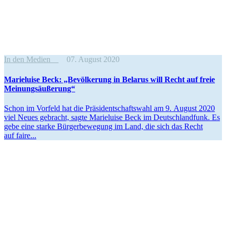
In den Medien
07. August 2020
Marie­luise Beck: „Bevöl­kerung in Belarus will Recht auf freie
Meinungsäußerung“
Schon im Vorfeld hat die Präsi­dent­schaftswahl am 9. August 2020
viel Neues gebracht, sagte Marie­luise Beck im Deutsch­landfunk. Es
gebe eine starke Bürger­be­wegung im Land, die sich das Recht
auf faire...