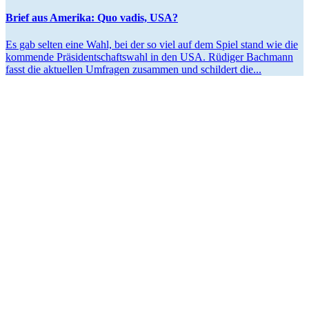
Brief aus Amerika: Quo vadis, USA?
Es gab selten eine Wahl, bei der so viel auf dem Spiel stand wie die
kommende Präsi­dent­schaftswahl in den USA. Rüdiger Bachmann
fasst die aktuellen Umfragen zusammen und schildert die...