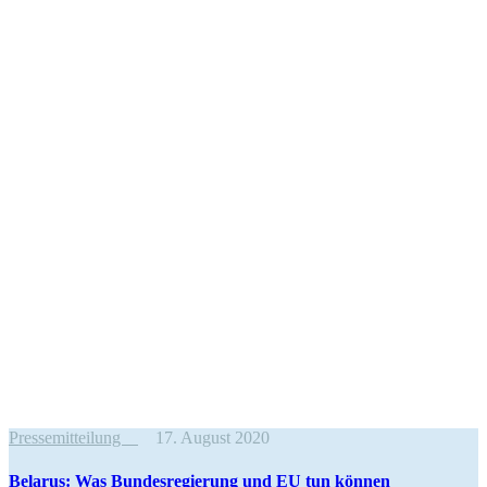
Pressemitteilung
17. August 2020
Belarus: Was Bundes­re­gierung und EU tun können