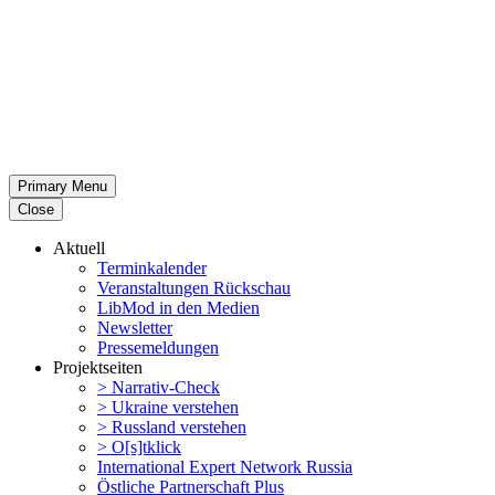
Primary Menu
Close
Aktuell
Termin­ka­lender
Veran­stal­tungen Rückschau
LibMod in den Medien
Newsletter
Presse­mel­dungen
Projekt­seiten
> Narrativ-Check
> Ukraine verstehen
> Russland verstehen
> O[s]tklick
Inter­na­tional Expert Network Russia
Östliche Partner­schaft Plus