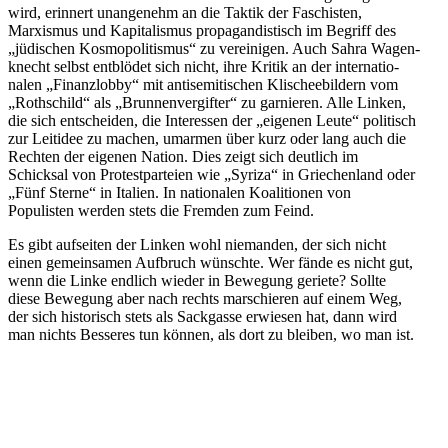
wird, erinnert unangenehm an die Taktik der Faschisten,
Marxismus und Kapita­lismus propa­gan­dis­tisch im Begriff des
„jüdischen Kosmo­po­li­tismus“ zu verei­nigen. Auch Sahra Wagen­
knecht selbst entblödet sich nicht, ihre Kritik an der inter­na­tio­
nalen „Finanz­lobby“ mit antise­mi­ti­schen Klischee­bildern vom
„Rothschild“ als „Brunnen­ver­gifter“ zu garnieren. Alle Linken,
die sich entscheiden, die Inter­essen der „eigenen Leute“ politisch
zur Leitidee zu machen, umarmen über kurz oder lang auch die
Rechten der eigenen Nation. Dies zeigt sich deutlich im
Schicksal von Protest­par­teien wie „Syriza“ in Griechenland oder
„Fünf Sterne“ in Italien. In natio­nalen Koali­tionen von
Populisten werden stets die Fremden zum Feind.
Es gibt aufseiten der Linken wohl niemanden, der sich nicht
einen gemein­samen Aufbruch wünschte. Wer fände es nicht gut,
wenn die Linke endlich wieder in Bewegung geriete? Sollte
diese Bewegung aber nach rechts marschieren auf einem Weg,
der sich histo­risch stets als Sackgasse erwiesen hat, dann wird
man nichts Besseres tun können, als dort zu bleiben, wo man ist.