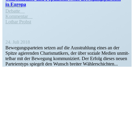
in Europa
Analyse
Debatte
Kommentar
Lothar Probst
24. Juli 2018
Bewegungs­par­teien setzen auf die Ausstrahlung eines an der
Spitze agierenden Charis­ma­tikers, der über soziale Medien unmit­
telbar mit der Bewegung kommu­ni­ziert. Der Erfolg dieses neuen
Partei­entyps spiegelt den Wunsch breiter Wählerschichten...