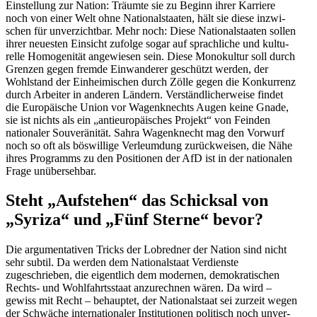
Einstellung zur Nation: Träumte sie zu Beginn ihrer Karriere
noch von einer Welt ohne Natio­nal­staaten, hält sie diese inzwi­
schen für unver­zichtbar. Mehr noch: Diese Natio­nal­staaten sollen
ihrer neuesten Einsicht zufolge sogar auf sprach­liche und kultu­
relle Homoge­nität angewiesen sein. Diese Monokultur soll durch
Grenzen gegen fremde Einwan­derer geschützt werden, der
Wohlstand der Einhei­mi­schen durch Zölle gegen die Konkurrenz
durch Arbeiter in anderen Ländern. Verständ­li­cher­weise findet
die Europäische Union vor Wagen­knechts Augen keine Gnade,
sie ist nichts als ein „antieu­ro­päi­sches Projekt“ von Feinden
natio­naler Souve­rä­nität. Sahra Wagen­knecht mag den Vorwurf
noch so oft als böswillige Verleumdung zurück­weisen, die Nähe
ihres Programms zu den Positionen der AfD ist in der natio­nalen
Frage unübersehbar.
Steht „Aufstehen“ das Schicksal von
„Syriza“ und „Fünf Sterne“ bevor?
Die argumen­ta­tiven Tricks der Lobredner der Nation sind nicht
sehr subtil. Da werden dem Natio­nal­staat Verdienste
zugeschrieben, die eigentlich dem modernen, demokra­ti­schen
Rechts- und Wohlfahrts­staat anzurechnen wären. Da wird –
gewiss mit Recht – behauptet, der Natio­nal­staat sei zurzeit wegen
der Schwäche inter­na­tio­naler Insti­tu­tionen politisch noch unver­