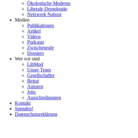
Ökolo­gische Moderne
Liberale Demokratie
Netzwerk Nahost
Medien
Publi­ka­tionen
Artikel
Videos
Podcasts
Zwischenrufe
Dossiers
Wer wir sind
LibMod
Unser Team
Gesell­schafter
Beirat
Autoren
Jobs
Ausschrei­bungen
Kontakt
Spenden!
Daten­schutz­er­klärung