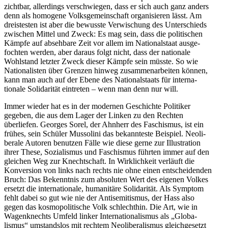
zichtbar, aller­dings verschwiegen, dass er sich auch ganz anders
denn als homogene Volks­ge­mein­schaft organi­sieren lässt. Am
dreis­testen ist aber die bewusste Verwi­schung des Unter­schieds
zwischen Mittel und Zweck: Es mag sein, dass die politi­schen
Kämpfe auf absehbare Zeit vor allem im Natio­nal­staat ausge­
fochten werden, aber daraus folgt nicht, dass der nationale
Wohlstand letzter Zweck dieser Kämpfe sein müsste. So wie
Natio­na­listen über Grenzen hinweg zusam­men­ar­beiten können,
kann man auch auf der Ebene des Natio­nal­staats für inter­na­
tionale Solida­rität eintreten – wenn man denn nur will.
Immer wieder hat es in der modernen Geschichte Politiker
gegeben, die aus dem Lager der Linken zu den Rechten
überliefen. Georges Sorel, der Ahnherr des Faschismus, ist ein
frühes, sein Schüler Mussolini das bekann­teste Beispiel. Neoli­
berale Autoren benutzen Fälle wie diese gerne zur Illus­tration
ihrer These, Sozia­lismus und Faschismus führten immer auf den
gleichen Weg zur Knecht­schaft. In Wirklichkeit verläuft die
Konversion von links nach rechts nie ohne einen entschei­denden
Bruch: Das Bekenntnis zum absoluten Wert des eigenen Volkes
ersetzt die inter­na­tionale, humanitäre Solida­rität. Als Symptom
fehlt dabei so gut wie nie der Antise­mi­tismus, der Hass also
gegen das kosmo­po­li­tische Volk schlechthin. Die Art, wie in
Wagen­knechts Umfeld linker Inter­na­tio­na­lismus als „Globa­
lismus“ umstandslos mit rechtem Neoli­be­ra­lismus gleich­ge­setzt