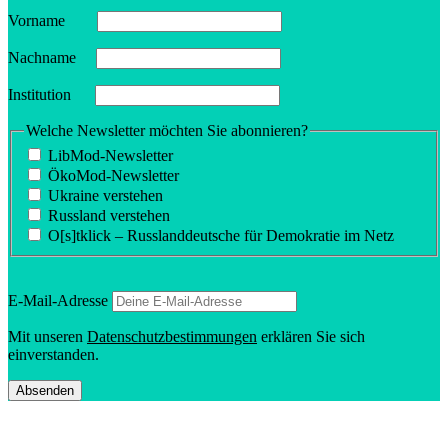
Vorname
Nachname
Insti­tution
Welche Newsletter möchten Sie abonnieren?
LibMod-Newsletter
ÖkoMod-Newsletter
Ukraine verstehen
Russland verstehen
O[s]tklick – Russland­deutsche für Demokratie im Netz
E‑Mail-Adresse
Mit unseren
Daten­schutz­be­stim­mungen
erklären Sie sich
einverstanden.