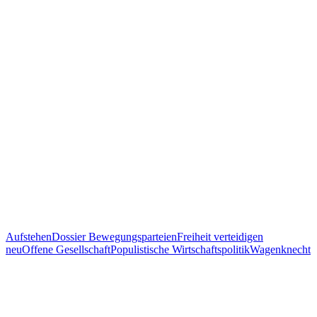
Aufstehen
Dossier Bewegungsparteien
Freiheit verteidigen
neu
Offene Gesellschaft
Populistische Wirtschaftspolitik
Wagenknecht