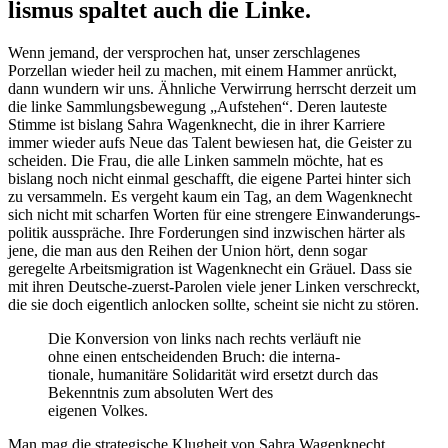
lismus spaltet auch die Linke.
Wenn jemand, der versprochen hat, unser zerschla­genes
Porzellan wieder heil zu machen, mit einem Hammer anrückt,
dann wundern wir uns. Ähnliche Verwirrung herrscht derzeit um
die linke Sammlungs­be­wegung „Aufstehen“. Deren lauteste
Stimme ist bislang Sahra Wagen­knecht, die in ihrer Karriere
immer wieder aufs Neue das Talent bewiesen hat, die Geister zu
scheiden. Die Frau, die alle Linken sammeln möchte, hat es
bislang noch nicht einmal geschafft, die eigene Partei hinter sich
zu versammeln. Es vergeht kaum ein Tag, an dem Wagen­knecht
sich nicht mit scharfen Worten für eine strengere Einwan­de­rungs­
po­litik ausspräche. Ihre Forde­rungen sind inzwi­schen härter als
jene, die man aus den Reihen der Union hört, denn sogar
geregelte Arbeits­mi­gration ist Wagen­knecht ein Gräuel. Dass sie
mit ihren Deutsche-zuerst-Parolen viele jener Linken verschreckt,
die sie doch eigentlich anlocken sollte, scheint sie nicht zu stören.
Die Konversion von links nach rechts verläuft nie
ohne einen entschei­denden Bruch: die inter­na­
tionale, humanitäre Solida­rität wird ersetzt durch das
Bekenntnis zum absoluten Wert des
eigenen Volkes.
Man mag die strate­gische Klugheit von Sahra Wagen­knecht