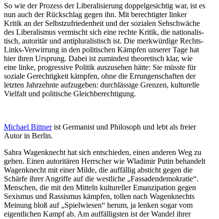
So wie der Prozess der Libera­li­sierung doppel­ge­sichtig war, ist es
nun auch der Rückschlag gegen ihn. Mit berech­tigter linker
Kritik an der Selbst­zu­frie­denheit und der sozialen Sehschwäche
des Libera­lismus vermischt sich eine rechte Kritik, die natio­na­lis­
tisch, autoritär und antiplu­ra­lis­tisch ist. Die merkwürdige Rechts-
Links-Verwirrung in den politi­schen Kämpfen unserer Tage hat
hier ihren Ursprung. Dabei ist zumindest theore­tisch klar, wie
eine linke, progressive Politik auszu­sehen hätte: Sie müsste für
soziale Gerech­tigkeit kämpfen, ohne die Errun­gen­schaften der
letzten Jahrzehnte aufzu­geben: durch­lässige Grenzen, kultu­relle
Vielfalt und politische Gleichberechtigung.
Michael Bittner
ist Germanist und Philosoph und lebt als freier
Autor in Berlin.
Sahra Wagen­knecht hat sich entschieden, einen anderen Weg zu
gehen. Einen autori­tären Herrscher wie Wladimir Putin behandelt
Wagen­knecht mit einer Milde, die auffällig absticht gegen die
Schärfe ihrer Angriffe auf die westliche „Fassa­den­de­mo­kratie“.
Menschen, die mit den Mitteln kultu­reller Emanzi­pation gegen
Sexismus und Rassismus kämpfen, tollen nach Wagen­knechts
Meinung bloß auf „Spiel­wiesen“ herum, ja lenken sogar vom
eigent­lichen Kampf ab. Am auffäl­ligsten ist der Wandel ihrer