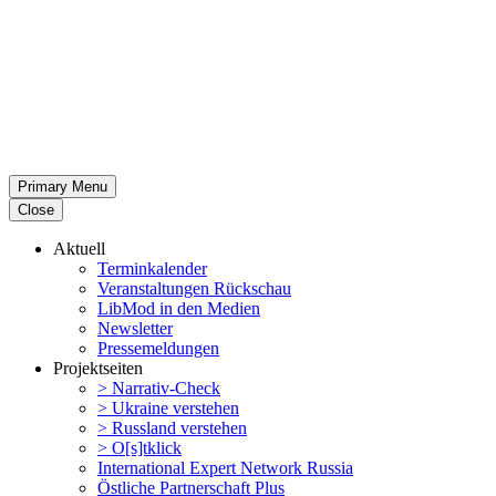
Primary Menu
Close
Aktuell
Termin­ka­lender
Veran­stal­tungen Rückschau
LibMod in den Medien
Newsletter
Presse­mel­dungen
Projekt­seiten
> Narrativ-Check
> Ukraine verstehen
> Russland verstehen
> O[s]tklick
Inter­na­tional Expert Network Russia
Östliche Partner­schaft Plus