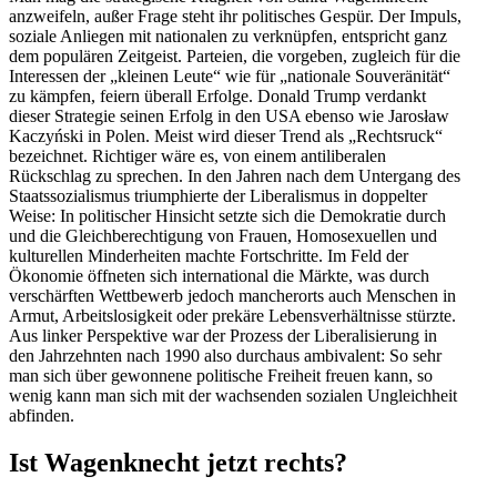
anzweifeln, außer Frage steht ihr politi­sches Gespür. Der Impuls,
soziale Anliegen mit natio­nalen zu verknüpfen, entspricht ganz
dem populären Zeitgeist. Parteien, die vorgeben, zugleich für die
Inter­essen der „kleinen Leute“ wie für „nationale Souve­rä­nität“
zu kämpfen, feiern überall Erfolge. Donald Trump verdankt
dieser Strategie seinen Erfolg in den USA ebenso wie Jarosław
Kaczyński in Polen. Meist wird dieser Trend als „Rechtsruck“
bezeichnet. Richtiger wäre es, von einem antili­be­ralen
Rückschlag zu sprechen. In den Jahren nach dem Untergang des
Staats­so­zia­lismus trium­phierte der Libera­lismus in doppelter
Weise: In politi­scher Hinsicht setzte sich die Demokratie durch
und die Gleich­be­rech­tigung von Frauen, Homose­xu­ellen und
kultu­rellen Minder­heiten machte Fortschritte. Im Feld der
Ökonomie öffneten sich inter­na­tional die Märkte, was durch
verschärften Wettbewerb jedoch mancherorts auch Menschen in
Armut, Arbeits­lo­sigkeit oder prekäre Lebens­ver­hält­nisse stürzte.
Aus linker Perspektive war der Prozess der Libera­li­sierung in
den Jahrzehnten nach 1990 also durchaus ambivalent: So sehr
man sich über gewonnene politische Freiheit freuen kann, so
wenig kann man sich mit der wachsenden sozialen Ungleichheit
abfinden.
Ist Wagen­knecht jetzt rechts?