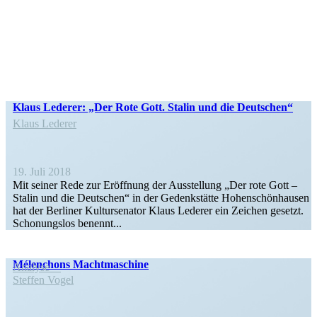
Klaus Lederer: „Der Rote Gott. Stalin und die Deutschen“
Klaus Lederer
19. Juli 2018
Mit seiner Rede zur Eröffnung der Ausstellung „Der rote Gott –
Stalin und die Deutschen“ in der Gedenk­stätte Hohen­schön­hausen
hat der Berliner Kultur­se­nator Klaus Lederer ein Zeichen gesetzt.
Schonungslos benennt...
Mélen­chons Machtmaschine
Analyse
Steffen Vogel