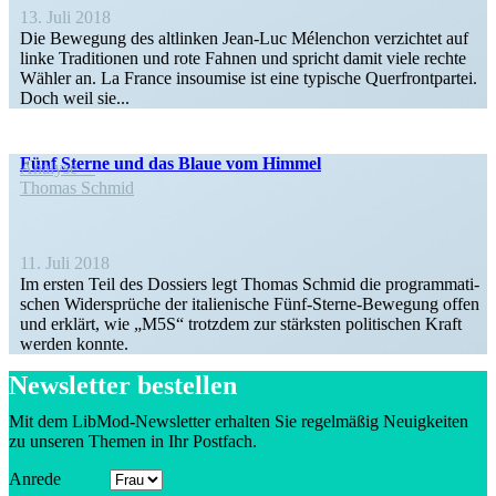
13. Juli 2018
Die Bewegung des altlinken Jean-Luc Mélenchon verzichtet auf
linke Tradi­tionen und rote Fahnen und spricht damit viele rechte
Wähler an. La France insoumise ist eine typische Querfront­partei.
Doch weil sie...
Fünf Sterne und das Blaue vom Himmel
Analyse
Thomas Schmid
11. Juli 2018
Im ersten Teil des Dossiers legt Thomas Schmid die program­ma­ti­
schen Wider­sprüche der italie­nische Fünf-Sterne-Bewegung offen
und erklärt, wie „M5S“ trotzdem zur stärksten politi­schen Kraft
werden konnte.
Newsletter bestellen
Mit dem LibMod-Newsletter erhalten Sie regel­mäßig Neuig­keiten
zu unseren Themen in Ihr Postfach.
Anrede