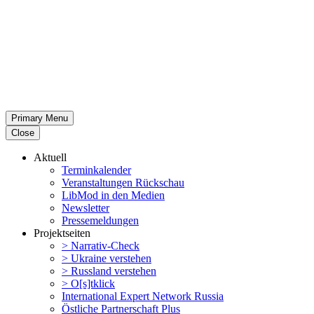
Primary Menu
Close
Aktuell
Termin­ka­lender
Veran­stal­tungen Rückschau
LibMod in den Medien
Newsletter
Presse­mel­dungen
Projekt­seiten
> Narrativ-Check
> Ukraine verstehen
> Russland verstehen
> O[s]tklick
Inter­na­tional Expert Network Russia
Östliche Partner­schaft Plus