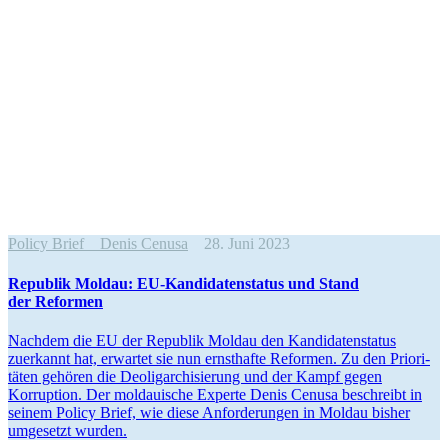
Policy Brief
Denis Cenusa
28. Juni 2023
Republik Moldau: EU-Kandi­da­ten­status und Stand
der Reformen
Nachdem die EU der Republik Moldau den Kandi­da­ten­status
zuerkannt hat, erwartet sie nun ernst­hafte Reformen. Zu den Priori­
täten gehören die Deolig­ar­chi­sierung und der Kampf gegen
Korruption. Der moldauische Experte Denis Cenusa beschreibt in
seinem Policy Brief, wie diese Anfor­de­rungen in Moldau bisher
umgesetzt wurden.