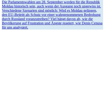
Die Parla­ments­wahlen am 28. September werden für die Republik
Moldau histo­risch sein, auch wenn der Ausgang noch ungewiss ist.
Verschiedene Szenarien sind möglich: Wird es Moldau gelingen,
den EU-Beitritt als Schutz vor einer wahrge­nom­menen Bedrohung
durch Russland voran­zu­treiben? Viel hängt davon ab, wie die
Bevöl­kerung auf Frustration und Ängste reagiert, wie Denis Cenusa
für uns analysiert.