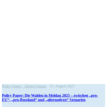
Policy Paper
Denis Cenusa
11. August 2025
Policy Paper: Die Wahlen in Moldau 2025 – zwischen „pro-
EU“, „pro-Russland“ und „alter­na­tiven“ Szenarien