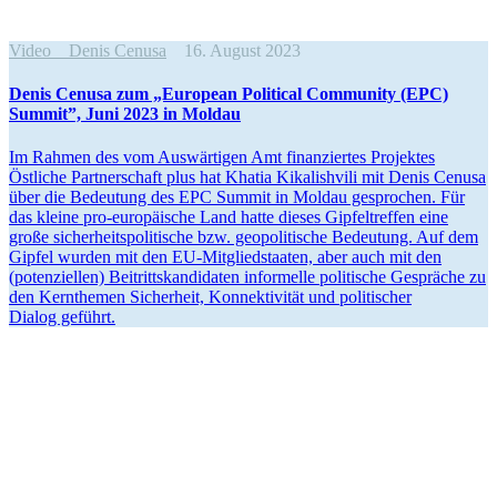
Video
Denis Cenusa
16. August 2023
Denis Cenusa zum „European Political Community (EPC)
Summit”, Juni 2023 in Moldau
Im Rahmen des vom Auswär­tigen Amt finan­ziertes Projektes
Östliche Partner­schaft plus hat Khatia Kikalishvili mit Denis Cenusa
über die Bedeutung des EPC Summit in Moldau gesprochen. Für
das kleine pro-europäische Land hatte dieses Gipfel­treffen eine
große sicher­heits­po­li­tische bzw. geopo­li­tische Bedeutung. Auf dem
Gipfel wurden mit den EU-Mitglied­staaten, aber auch mit den
(poten­zi­ellen) Beitritts­kan­di­daten infor­melle politische Gespräche zu
den Kernthemen Sicherheit, Konnek­ti­vität und politi­scher
Dialog geführt.