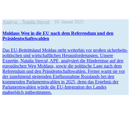
Analyse
Natalia Stercul
10. Januar 2025
Moldaus Weg in die EU nach dem Referendum und den
Präsidentschaftswahlen
Das EU-Beitrittsland Moldau steht weiterhin vor großen sicher­heits­
po­li­ti­schen und wirtschaft­lichen Heraus­for­de­rungen. Unsere
Expertin, Natalia Stercul, APE, analy­siert die Hinder­nisse auf den
europäi­schen Weg Moldaus, sowie die politische Lage nach dem
Referendum und den Präsi­dent­schafts­wahlen. Ferner warnt sie vor
der zunehmend steigenden Einfluss­nahme Russlands bei den
kommenden Parla­ments­wahlen in 2025, denn das Ergebnis der
Parla­ments­wahlen würde die EU-Integration des Landes
maßgeblich mitbestimmen.