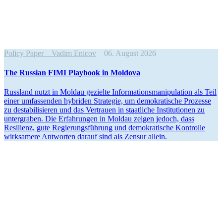
Policy Paper
Vadim Enicov
06. August 2026
The Russian FIMI Playbook in Moldova
Russland nutzt in Moldau gezielte Infor­ma­ti­ons­ma­ni­pu­lation als Teil
einer umfas­senden hybriden Strategie, um demokra­tische Prozesse
zu desta­bi­li­sieren und das Vertrauen in staat­liche Insti­tu­tionen zu
unter­graben. Die Erfah­rungen in Moldau zeigen jedoch, dass
Resilienz, gute Regie­rungs­führung und demokra­tische Kontrolle
wirksamere Antworten darauf sind als Zensur allein.