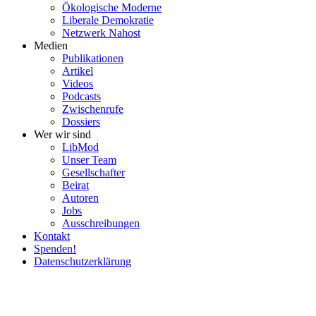
Ökolo­gische Moderne
Liberale Demokratie
Netzwerk Nahost
Medien
Publi­ka­tionen
Artikel
Videos
Podcasts
Zwischenrufe
Dossiers
Wer wir sind
LibMod
Unser Team
Gesell­schafter
Beirat
Autoren
Jobs
Ausschrei­bungen
Kontakt
Spenden!
Daten­schutz­er­klärung