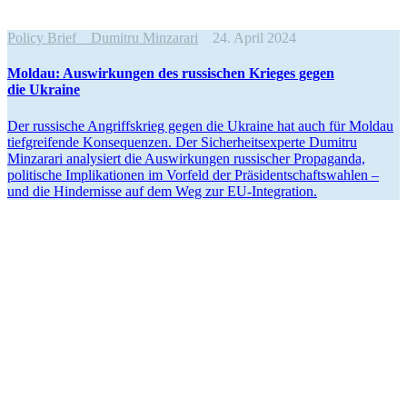
Policy Brief
Dumitru Minzarari
24. April 2024
Moldau: Auswir­kungen des russi­schen Krieges gegen
die Ukraine
Der russische Angriffs­krieg gegen die Ukraine hat auch für Moldau
tiefgrei­fende Konse­quenzen. Der Sicher­heits­experte Dumitru
Minzarari analy­siert die Auswir­kungen russi­scher Propa­ganda,
politische Impli­ka­tionen im Vorfeld der Präsi­dent­schafts­wahlen –
und die Hinder­nisse auf dem Weg zur EU-Integration.