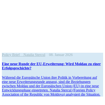
Policy Brief
Natalia Stercul
08. Januar 2026
Eine neue Runde der EU-Erwei­terung: Wird Moldau zu einer
Erfolgsgeschichte?
Während die Europäische Union ihre Politik in Vorbe­reitung auf
eine neue Erwei­te­rungs­runde anpasst, sind die Bezie­hungen
zwischen Moldau und der Europäi­schen Union (EU) in eine neue
Entwick­lungs­phase einge­treten. Natalia Stercul (Foreign Policy
Association of the Republic von Moldova) analy­siert die Situation.