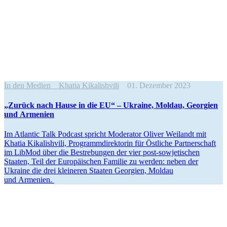
In den Medien
Khatia Kikalishvili
01. Dezember 2023
„Zurück nach Hause in die EU“ – Ukraine, Moldau, Georgien
und Armenien
Im Atlantic Talk Podcast spricht Moderator Oliver Weilandt mit
Khatia Kikalishvili, Programm­di­rek­torin für Östliche Partner­schaft
im LibMod über die Bestre­bungen der vier post-sowje­ti­schen
Staaten, Teil der Europäi­schen Familie zu werden: neben der
Ukraine die drei kleineren Staaten Georgien, Moldau
und Armenien.