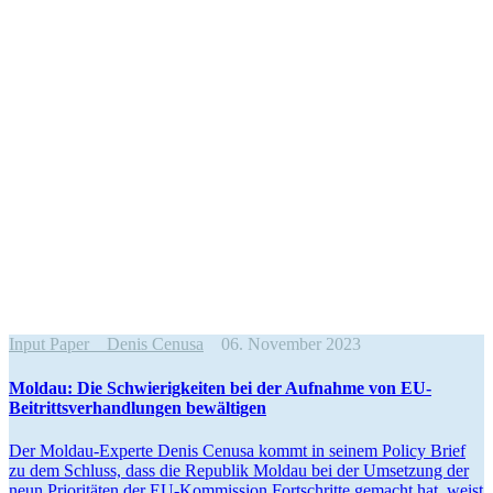
Input Paper
Denis Cenusa
06. November 2023
Moldau: Die Schwie­rig­keiten bei der Aufnahme von EU-
Beitritts­ver­hand­lungen bewältigen
Der Moldau-Experte Denis Cenusa kommt in seinem Policy Brief
zu dem Schluss, dass die Republik Moldau bei der Umsetzung der
neun Priori­täten der EU-Kommission Fortschritte gemacht hat, weist