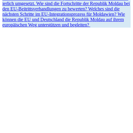
ierlich umgesetzt. Wie sind die Fortschritte der Republik Moldau bei
den EU-Beitritts­ver­hand­lungen zu bewerten? Welches sind die
nächsten Schritte im EU-Integra­ti­ons­prozess für Moldawien? Wie
können die EU und Deutschland die Republik Moldau auf ihrem
europäi­schen Weg unter­stützen und begleiten?