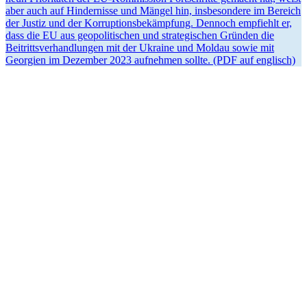
aber auch auf Hinder­nisse und Mängel hin, insbe­sondere im Bereich
der Justiz und der Korrup­ti­ons­be­kämpfung. Dennoch empfiehlt er,
dass die EU aus geopo­li­ti­schen und strate­gi­schen Gründen die
Beitritts­ver­hand­lungen mit der Ukraine und Moldau sowie mit
Georgien im Dezember 2023 aufnehmen sollte. (PDF auf englisch)