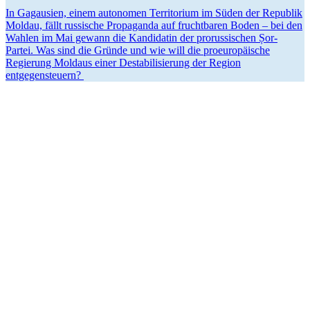
In Gagausien, einem autonomen Terri­torium im Süden der Republik
Moldau, fällt russische Propa­ganda auf frucht­baren Boden – bei den
Wahlen im Mai gewann die Kandi­datin der prorus­si­schen Șor-
Partei. Was sind die Gründe und wie will die proeu­ro­päische
Regierung Moldaus einer Desta­bi­li­sierung der Region
entgegensteuern?