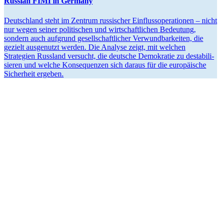
Russian FIMI in Germany
Deutschland steht im Zentrum russi­scher Einfluss­ope­ra­tionen – nicht
nur wegen seiner politi­schen und wirtschaft­lichen Bedeutung,
sondern auch aufgrund gesell­schaft­licher Verwund­bar­keiten, die
gezielt ausge­nutzt werden. Die Analyse zeigt, mit welchen
Strategien Russland versucht, die deutsche Demokratie zu desta­bi­li­
sieren und welche Konse­quenzen sich daraus für die europäische
Sicherheit ergeben.