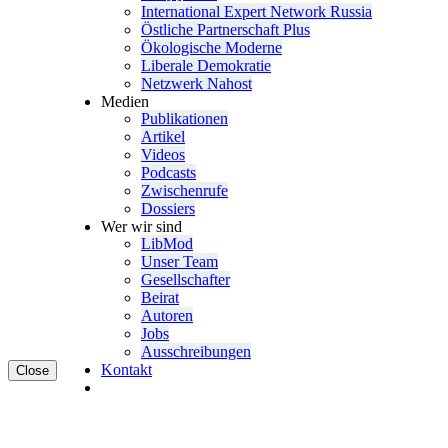
Inter­na­tional Expert Network Russia
Östliche Partner­schaft Plus
Ökolo­gische Moderne
Liberale Demokratie
Netzwerk Nahost
Medien
Publi­ka­tionen
Artikel
Videos
Podcasts
Zwischenrufe
Dossiers
Wer wir sind
LibMod
Unser Team
Gesell­schafter
Beirat
Autoren
Jobs
Ausschrei­bungen
Kontakt
Close