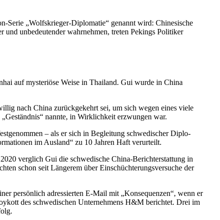
-Serie „Wolfs­krieger-Diplo­matie“ genannt wird: Chine­sische
ner und unbedeu­tender wahrnehmen, treten Pekings Politiker
ai auf myste­riöse Weise in Thailand. Gui wurde in China
illig nach China zurück­ge­kehrt sei, um sich wegen eines viele
in „Geständnis“ nannte, in Wirklichkeit erzwungen war.
estge­nommen – als er sich in Begleitung schwe­di­scher Diplo­
­ma­tionen im Ausland“ zu 10 Jahren Haft verurteilt.
2020 verglich Gui die schwe­dische China-Bericht­erstattung in
chten schon seit Längerem über Einschüch­te­rungs­ver­suche der
 einer persönlich adres­sierten E‑Mail mit „Konse­quenzen“, wenn er
 Boykott des schwe­di­schen Unter­nehmens H&M berichtet. Drei im
olg.