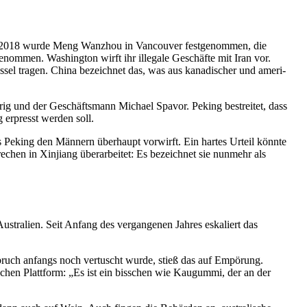
Ende 2018 wurde Meng Wanzhou in Vancouver festge­nommen, die
ge­nommen. Washington wirft ihr illegale Geschäfte mit Iran vor.
essel tragen. China bezeichnet das, was aus kanadi­scher und ameri­
 und der Geschäftsmann Michael Spavor. Peking bestreitet, dass
 erpresst werden soll.
as Peking den Männern überhaupt vorwirft. Ein hartes Urteil könnte
echen in Xinjiang überar­beitet: Es bezeichnet sie nunmehr als
Australien. Seit Anfang des vergan­genen Jahres eskaliert das
bruch anfangs noch vertuscht wurde, stieß das auf Empörung.
­schen Plattform: „Es ist ein bisschen wie Kaugummi, der an der