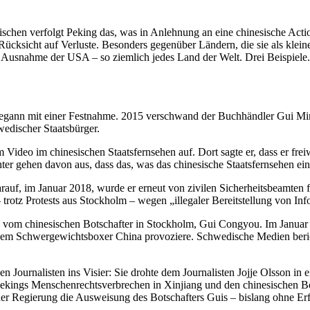
hen verfolgt Peking das, was in Anlehnung an eine chine­sische Action
 Rücksicht auf Verluste. Besonders gegenüber Ländern, die sie als klei
– mit Ausnahme der USA – so ziemlich jedes Land der Welt. Drei Beispiele.
gann mit einer Festnahme. 2015 verschwand der Buchhändler Gui Minh
e­di­scher Staatsbürger.
o im chine­si­schen Staats­fern­sehen auf. Dort sagte er, dass er freiw
ter gehen davon aus, dass das, was das chine­sische Staats­fern­sehen e
f, im Januar 2018, wurde er erneut von zivilen Sicher­heits­be­amten f
tz Protests aus Stockholm – wegen „illegaler Bereit­stellung von Infor
s vom chine­si­schen Botschafter in Stockholm, Gui Congyou. Im Januar 
dem Schwer­ge­wichts­boxer China provo­ziere. Schwe­dische Medien beri
 Journa­listen ins Visier: Sie drohte dem Journa­listen Jojje Olsson in
Pekings Menschen­rechts­ver­brechen in Xinjiang und den chine­si­schen
 der Regierung die Ausweisung des Botschafters Guis – bislang ohne Erf