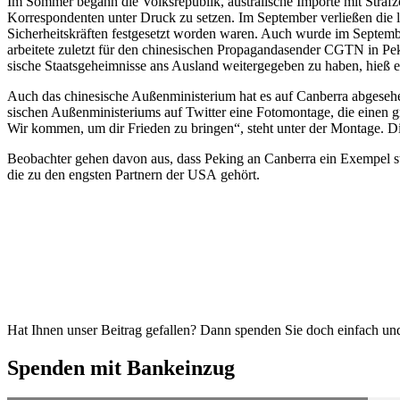
Im Sommer begann die Volks­re­publik, austra­lische Importe mit Straf
Korre­spon­denten unter Druck zu setzen. Im September verließen die le
Sicher­heits­kräften festge­setzt worden waren. Auch wurde im September
arbeitete zuletzt für den chine­si­schen Propa­gan­da­sender CGTN in 
sische Staats­ge­heim­nisse ans Ausland weiter­ge­geben zu haben, hieß e
Auch das chine­sische Außen­mi­nis­terium hat es auf Canberra abgeseh
si­schen Außen­mi­nis­te­riums auf Twitter eine Fotomontage, die einen 
Wir kommen, um dir Frieden zu bringen“, steht unter der Montage. Die 
Beobachter gehen davon aus, dass Peking an Canberra ein Exempel statu­
die zu den engsten Partnern der USA gehört.
Hat Ihnen unser Beitrag gefallen? Dann spenden Sie doch einfach und 
Spenden mit Bankeinzug