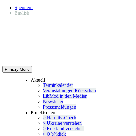
Spenden!
English
Primary Menu
Aktuell
Termin­ka­lender
Veran­stal­tungen Rückschau
LibMod in den Medien
Newsletter
Presse­mel­dungen
Projekt­seiten
> Narrativ-Check
> Ukraine verstehen
> Russland verstehen
> O[s]tklick