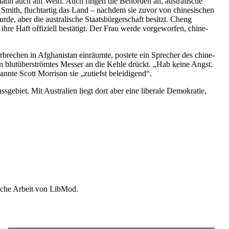
 dann auch auf Wein. Auch fingen die Behörden an, austra­lische
 Smith, flucht­artig das Land – nachdem sie zuvor von chine­si­schen
, aber die austra­lische Staats­bür­ger­schaft besitzt. Cheng
hre Haft offiziell bestätigt. Der Frau werde vorge­worfen, chine­
­brechen in Afgha­nistan einräumte, postete ein Sprecher des chine­
 ein blutüber­strömtes Messer an die Kehle drückt. „Hab keine Angst.
nnte Scott Morrison sie „zutiefst beleidigend“.
s­gebiet. Mit Australien liegt dort aber eine liberale Demokratie,
ische Arbeit von LibMod.