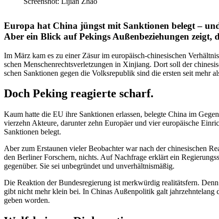
Screenshot: Lijian Zhao
Europa hat China jüngst mit Sanktionen belegt – und 
Aber ein Blick auf Pekings Außen­be­zie­hungen zeigt, da
Im März kam es zu einer Zäsur im europäisch-chine­si­schen Verhältni
schen Menschen­rechts­ver­let­zungen in Xinjiang. Dort soll der chine­
schen Sanktionen gegen die Volks­re­publik sind die ersten seit mehr al
Doch Peking reagierte scharf.
Kaum hatte die EU ihre Sanktionen erlassen, belegte China im Gegen
vierzehn Akteure, darunter zehn Europäer und vier europäische Einri
Sanktionen belegt.
Aber zum Erstaunen vieler Beobachter war nach der chine­si­schen Reakt
den Berliner Forschern, nichts. Auf Nachfrage erklärt ein Regie­rungs­
gegenüber. Sie sei unbegründet und unverhältnismäßig.
Die Reaktion der Bundes­re­gierung ist merkwürdig reali­tätsfern. Den
gibt nicht mehr klein bei. In Chinas Außen­po­litik galt jahrzehn­t
geben worden.