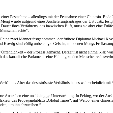
mit einer Festnahme – aller­dings mit der Festnahme einer Chinesin. 
 Meng wurde aufgrund eines Auslie­fe­rungs­an­trages der US-Justiz fest
 Dauer ihres Verfahrens, das inzwi­schen läuft, muss sie aber eine Fußf
der Menschenrechte“.
ina zwei Männer festge­nommen: der frühere Diplomat Michael Kovrig
d Kovrig sind völlig unbetei­ligte Geiseln, mit denen Mengs Freilassung
ffent­lichkeit – der Prozess gemacht. Derzeit ist nicht einmal klar, w
h das kanadische Parlament seine Haltung zu den Menschen­rechts­ver­br
rhältnis. Aber das desas­trö­seste Verhältnis hat es wahrscheinlich mit 
te Australien eine unabhängige Unter­su­chung. In Peking, wo der Aus
akteur des Propa­gan­da­blatts „Global Times“, auf Weibo, einer chine­si
den, um ihn abzureiben.“