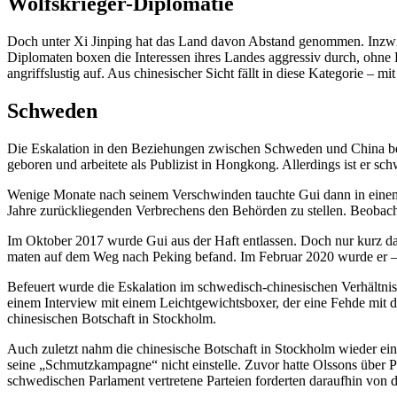
Wolfs­krieger-Diplo­matie
Doch unter Xi Jinping hat das Land davon Abstand genommen. Inzwi­sc
Diplo­maten boxen die Inter­essen ihres Landes aggressiv durch, ohne
angriffs­lustig auf. Aus chine­si­scher Sicht fällt in diese Kategorie 
Schweden
Die Eskalation in den Bezie­hungen zwischen Schweden und China be
geboren und arbeitete als Publizist in Hongkong. Aller­dings ist er schw
Wenige Monate nach seinem Verschwinden tauchte Gui dann in einem Vide
Jahre zurück­lie­genden Verbre­chens den Behörden zu stellen. Beobach
Im Oktober 2017 wurde Gui aus der Haft entlassen. Doch nur kurz darau
maten auf dem Weg nach Peking befand. Im Februar 2020 wurde er – tro
Befeuert wurde die Eskalation im schwe­disch-chine­si­schen Verhältni
einem Interview mit einem Leicht­ge­wichts­boxer, der eine Fehde mit 
chine­si­schen Botschaft in Stockholm.
Auch zuletzt nahm die chine­sische Botschaft in Stockholm wieder einen
seine „Schmutz­kam­pagne“ nicht einstelle. Zuvor hatte Olssons über 
schwe­di­schen Parlament vertretene Parteien forderten daraufhin von