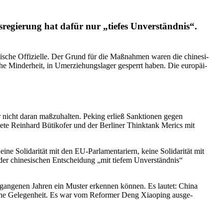
­gierung hat dafür nur „tiefes Unver­ständnis“.
ische Offizielle. Der Grund für die Maßnahmen waren die chine­si­
che Minderheit, in Umerzie­hungs­lager gesperrt haben. Die europäi­
nicht daran maßzu­halten. Peking erließ Sanktionen gegen
nete Reinhard Bütikofer und der Berliner Thinktank Merics mit
Solida­rität mit den EU-Parla­men­ta­riern, keine Solida­rität mit
der chine­si­schen Entscheidung „mit tiefem Unver­ständnis“
ergan­genen Jahren ein Muster erkennen können. Es lautet: China
 Deine Gelegenheit. Es war vom Reformer Deng Xiaoping ausge­