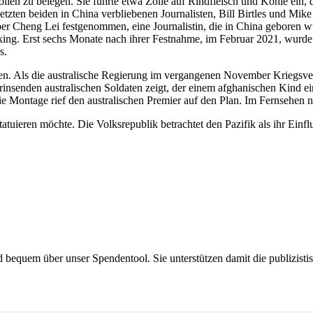
­zöllen zu belegen. Sie führte etwa Zölle auf Rindfleisch und Kohle ein,
tzten beiden in China verblie­benen Journa­listen, Bill Birtles und Mike
 Cheng Lei festge­nommen, eine Journa­listin, die in China geboren wurde
Peking. Erst sechs Monate nach ihrer Festnahme, im Februar 2021, wurde i
s.
en. Als die austra­lische Regierung im vergan­genen November Kriegs­ver
grinsenden austra­li­schen Soldaten zeigt, der einem afgha­ni­schen Kind
Montage rief den austra­li­schen Premier auf den Plan. Im Fernsehen na
ieren möchte. Die Volks­re­publik betrachtet den Pazifik als ihr Einflus
bequem über unser Spendentool. Sie unter­stützen damit die publi­zis­t