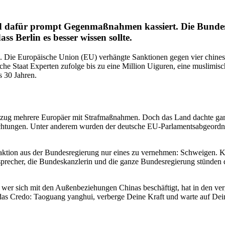
dafür prompt Gegen­maß­nahmen kassiert. Die Bundes­re
ss Berlin es besser wissen sollte.
s. Die Europäische Union (EU) verhängte Sanktionen gegen vier chine­s
sische Staat Experten zufolge bis zu eine Million Uiguren, eine musli­mis
s 30 Jahren.
zug mehrere Europäer mit Straf­maß­nahmen. Doch das Land dachte gar 
ch­tungen. Unter anderem wurden der deutsche EU-Parla­ments­ab­ge­ord
ion aus der Bundes­re­gierung nur eines zu vernehmen: Schweigen. Keine 
sprecher, die Bundes­kanz­lerin und die ganze Bundes­re­gierung stünden 
n wer sich mit den Außen­be­zie­hungen Chinas beschäftigt, hat in den v
elang das Credo: Taoguang yanghui, verberge Deine Kraft und warte auf