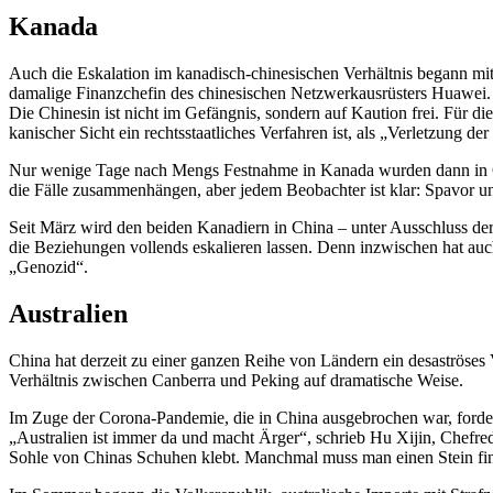
Kanada
Auch die Eskalation im kanadisch-chine­si­schen Verhältnis begann 
damalige Finanz­chefin des chine­si­schen Netzwerk­aus­rüsters Huawei.
Die Chinesin ist nicht im Gefängnis, sondern auf Kaution frei. Für die
ka­ni­scher Sicht ein rechts­staat­liches Verfahren ist, als „Verletzung 
Nur wenige Tage nach Mengs Festnahme in Kanada wurden dann in Ch
die Fälle zusam­men­hängen, aber jedem Beobachter ist klar: Spavor un
Seit März wird den beiden Kanadiern in China – unter Ausschluss der Ö
die Bezie­hungen vollends eskalieren lassen. Denn inzwi­schen hat auc
„Genozid“.
Australien
China hat derzeit zu einer ganzen Reihe von Ländern ein desas­tröses Ve
Verhältnis zwischen Canberra und Peking auf drama­tische Weise.
Im Zuge der Corona-Pandemie, die in China ausge­brochen war, forder
„Australien ist immer da und macht Ärger“, schrieb Hu Xijin, Chefre­d
Sohle von Chinas Schuhen klebt. Manchmal muss man einen Stein fin