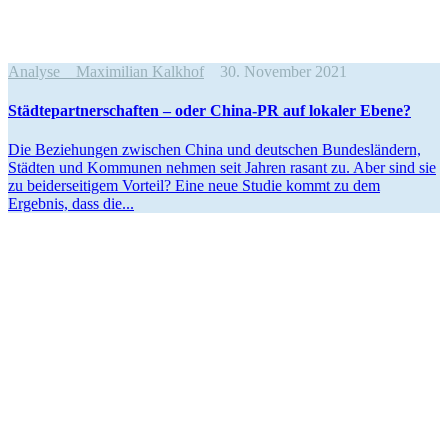
Analyse
Maximilian Kalkhof
30. November 2021
Städte­part­ner­schaften – oder China-PR auf lokaler Ebene?
Die Bezie­hungen zwischen China und deutschen Bundes­ländern,
Städten und Kommunen nehmen seit Jahren rasant zu. Aber sind sie
zu beider­sei­tigem Vorteil? Eine neue Studie kommt zu dem
Ergebnis, dass die...