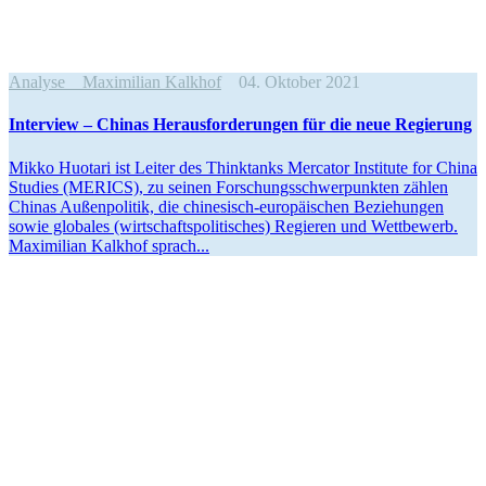
Analyse
Maximilian Kalkhof
04. Oktober 2021
Interview – Chinas Heraus­for­de­rungen für die neue Regierung
Mikko Huotari ist Leiter des Thinktanks Mercator Institute for China
Studies (MERICS), zu seinen Forschungs­schwer­punkten zählen
Chinas Außen­po­litik, die chine­­sisch-europäi­­schen Bezie­hungen
sowie globales (wirtschafts­po­li­ti­sches) Regieren und Wettbewerb.
Maximilian Kalkhof sprach...