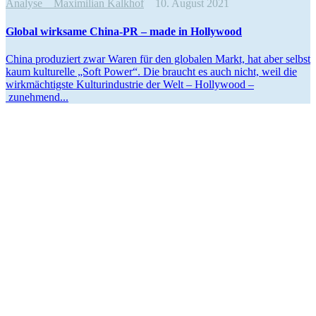
Analyse
Maximilian Kalkhof
10. August 2021
Global wirksame China-PR – made in Hollywood
China produ­ziert zwar Waren für den globalen Markt, hat aber selbst
kaum kultu­relle „Soft Power“. Die braucht es auch nicht, weil die
wirkmäch­tigste Kultur­in­dustrie der Welt – Hollywood –
zunehmend...