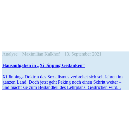
Analyse
Maximilian Kalkhof
13. September 2021
Hausauf­gaben in „Xi-Jinping-Gedanken“
Xi Jinpings Doktrin des Sozia­lismus verbreitet sich seit Jahren im
ganzen Land. Doch jetzt geht Peking noch einen Schritt weiter –
und macht sie zum Bestandteil des Lehrplans. Gestrichen wird...