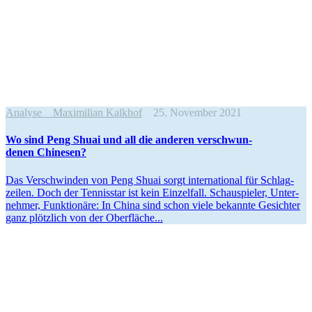
Analyse
Maximilian Kalkhof
25. November 2021
Wo sind Peng Shuai und all die anderen verschwun­
denen Chinesen?
Das Verschwinden von Peng Shuai sorgt inter­na­tional für Schlag­
zeilen. Doch der Tennisstar ist kein Einzelfall. Schau­spieler, Unter­
nehmer, Funktionäre: In China sind schon viele bekannte Gesichter
ganz plötzlich von der Oberfläche...