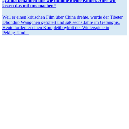
„China behandelt uns wie dumme kleine Kinder. Aber wir
lassen das mit uns machen“
Weil er einen kriti­schen Film über China drehte, wurde der Tibeter
Dhondup Wangchen gefoltert und saß sechs Jahre im Gefängnis.
Heute fordert er einen Komplett­boykott der Winter­spiele in
Peking. Und...