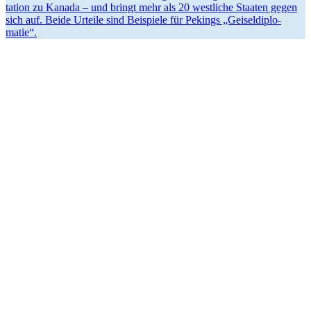
tation zu Kanada – und bringt mehr als 20 westliche Staaten gegen
sich auf. Beide Urteile sind Beispiele für Pekings „Geisel­di­plo­
matie“.