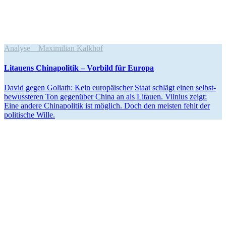
Analyse
Maximilian Kalkhof
Litauens China­po­litik – Vorbild für Europa
David gegen Goliath: Kein europäi­scher Staat schlägt einen selbst­
be­wuss­teren Ton gegenüber China an als Litauen. Vilnius zeigt:
Eine andere China­po­litik ist möglich. Doch den meisten fehlt der
politische Wille.