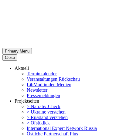
Primary Menu
Close
Aktuell
Termin­ka­lender
Veran­stal­tungen Rückschau
LibMod in den Medien
Newsletter
Presse­mel­dungen
Projekt­seiten
> Narrativ-Check
> Ukraine verstehen
> Russland verstehen
> O[s]tklick
Inter­na­tional Expert Network Russia
Östliche Partner­schaft Plus