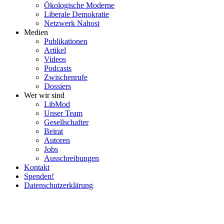
Ökolo­gische Moderne
Liberale Demokratie
Netzwerk Nahost
Medien
Publi­ka­tionen
Artikel
Videos
Podcasts
Zwischenrufe
Dossiers
Wer wir sind
LibMod
Unser Team
Gesell­schafter
Beirat
Autoren
Jobs
Ausschrei­bungen
Kontakt
Spenden!
Daten­schutz­er­klärung