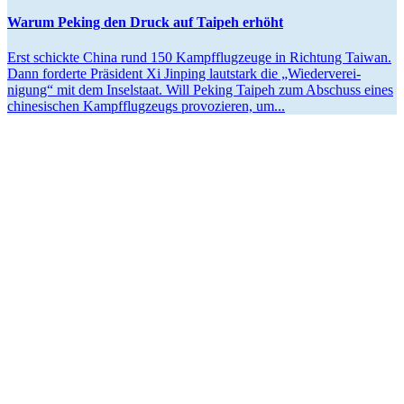
Warum Peking den Druck auf Taipeh erhöht
Erst schickte China rund 150 Kampf­flug­zeuge in Richtung Taiwan.
Dann forderte Präsident Xi Jinping lautstark die „Wieder­ver­ei­
nigung“ mit dem Insel­staat. Will Peking Taipeh zum Abschuss eines
chine­si­schen Kampf­flug­zeugs provo­zieren, um...