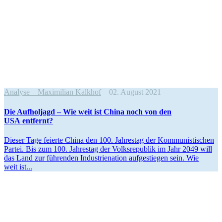
Analyse
Maximilian Kalkhof
02. August 2021
Die Aufholjagd – Wie weit ist China noch von den
USA entfernt?
Dieser Tage feierte China den 100. Jahrestag der Kommu­nis­ti­schen
Partei. Bis zum 100. Jahrestag der Volks­re­publik im Jahr 2049 will
das Land zur führenden Indus­trie­nation aufge­stiegen sein. Wie
weit ist...