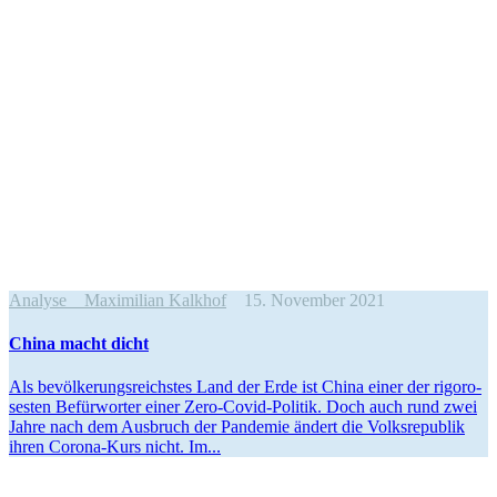
Analyse
Maximilian Kalkhof
15. November 2021
China macht dicht
Als bevöl­ke­rungs­reichstes Land der Erde ist China einer der rigoro­
sesten Befür­worter einer Zero-Covid-Politik. Doch auch rund zwei
Jahre nach dem Ausbruch der Pandemie ändert die Volks­re­publik
ihren Corona-Kurs nicht. Im...