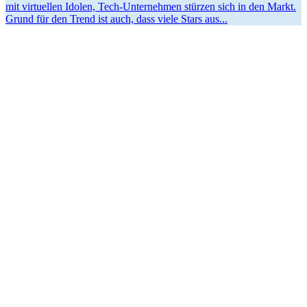
mit virtu­ellen Idolen, Tech-Unter­­nehmen stürzen sich in den Markt.
Grund für den Trend ist auch, dass viele Stars aus...