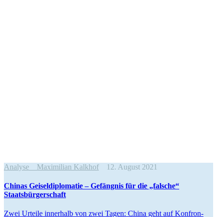
Analyse
Maximilian Kalkhof
12. August 2021
Chinas Geisel­di­plo­matie – Gefängnis für die „falsche“
Staatsbürgerschaft
Zwei Urteile innerhalb von zwei Tagen: China geht auf Konfron­