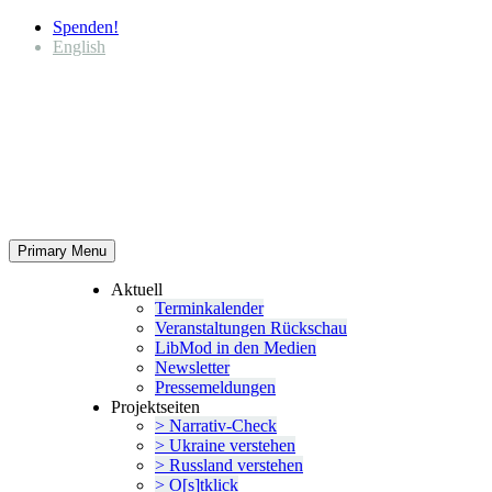
Spenden!
English
Primary Menu
Aktuell
Termin­ka­lender
Veran­stal­tungen Rückschau
LibMod in den Medien
Newsletter
Presse­mel­dungen
Projekt­seiten
> Narrativ-Check
> Ukraine verstehen
> Russland verstehen
> O[s]tklick