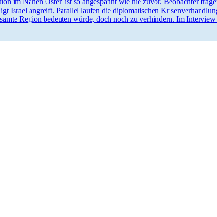
tion im Nahen Osten ist so angespannt wie nie zuvor. Beobachter frag
gt Israel angreift. Parallel laufen die diplo­ma­ti­schen Krisen­ver­hand
esamte Region bedeuten würde, doch noch zu verhindern. Im Interview mi