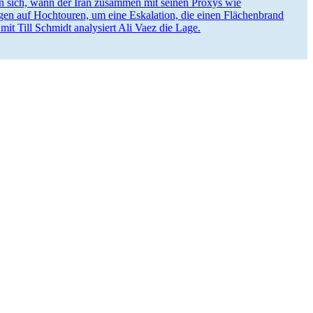
en sich, wann der Iran zusammen mit seinen Proxys wie
­lungen auf Hochtouren, um eine Eskalation, die einen Flächen­brand
t Till Schmidt analy­siert Ali Vaez die Lage.