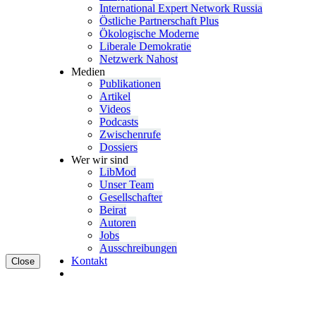
Inter­na­tional Expert Network Russia
Östliche Partner­schaft Plus
Ökolo­gische Moderne
Liberale Demokratie
Netzwerk Nahost
Medien
Publi­ka­tionen
Artikel
Videos
Podcasts
Zwischenrufe
Dossiers
Wer wir sind
LibMod
Unser Team
Gesell­schafter
Beirat
Autoren
Jobs
Ausschrei­bungen
Kontakt
Close