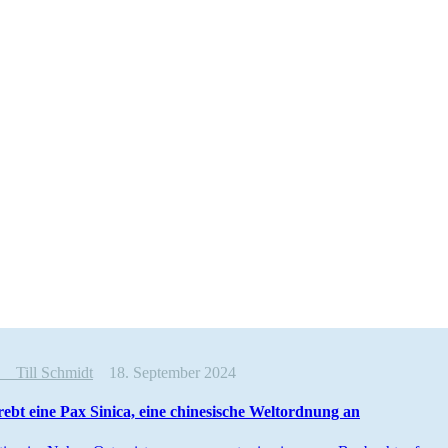
ew
Till Schmidt
18. September 2024
rebt eine Pax Sinica, eine chine­sische Weltordnung an