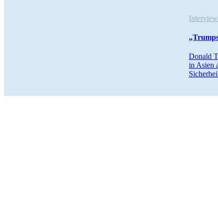
Intervi
„Trumps 
Donald T
in Asien 
Sicherhei