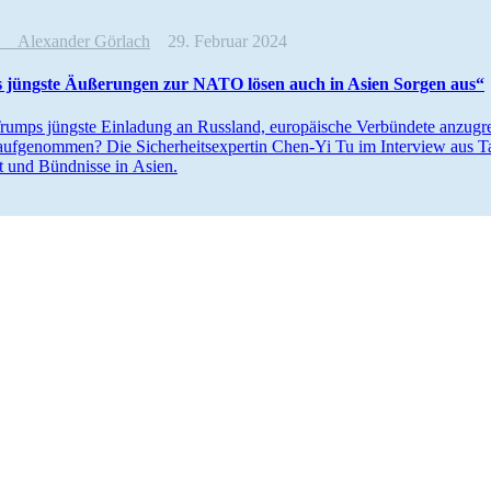
ew
Alexander Görlach
29. Februar 2024
jüngste Äußerungen zur NATO lösen auch in Asien Sorgen aus“
rumps jüngste Einladung an Russland, europäische Verbündete anzugrei
aufge­nommen? Die Sicher­heits­expertin Chen-Yi Tu im Interview aus T
t und Bündnisse in Asien.