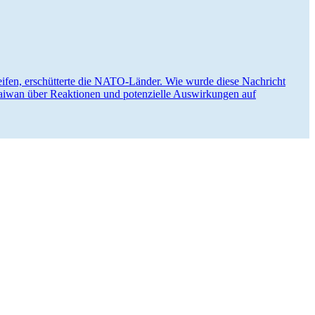
fen, erschüt­terte die NATO-Länder. Wie wurde diese Nachricht
aiwan über Reaktionen und poten­zielle Auswir­kungen auf