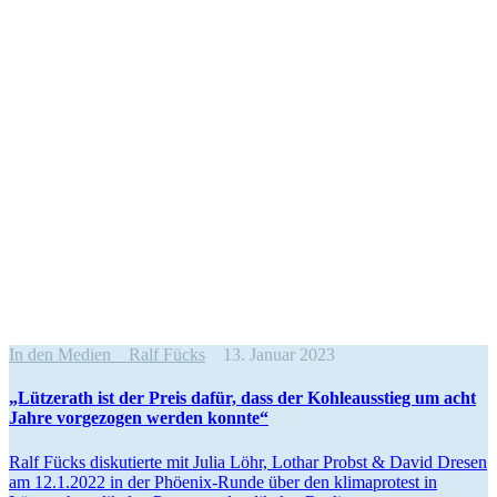
In den Medien
Ralf Fücks
13. Januar 2023
„Lützerath ist der Preis dafür, dass der Kohle­aus­stieg um acht
Jahre vorge­zogen werden konnte“
Ralf Fücks disku­tierte mit Julia Löhr, Lothar Probst & David Dresen
am 12.1.2022 in der Phöenix-Runde über den klima­protest in