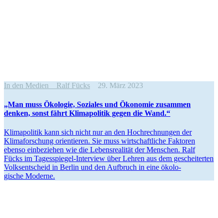
In den Medien
Ralf Fücks
29. März 2023
„Man muss Ökologie, Soziales und Ökonomie zusammen
denken, sonst fährt Klima­po­litik gegen die Wand.“
Klima­po­litik kann sich nicht nur an den Hochrech­nungen der
Klima­for­schung orien­tieren. Sie muss wirtschaft­liche Faktoren
ebenso einbe­ziehen wie die Lebens­rea­lität der Menschen. Ralf
Fücks im Tages­spiegel-Interview über Lehren aus dem geschei­terten
Volks­ent­scheid in Berlin und den Aufbruch in eine ökolo­
gische Moderne.