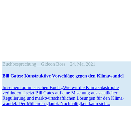
Buchbesprechung
Gideon Böss
24. Mai 2021
Bill Gates: Konstruktive Vorschläge gegen den Klimawandel
In seinem optimis­ti­schen Buch „Wie wir die Klima­ka­ta­strophe
verhindern“ setzt Bill Gates auf eine Mischung aus staat­licher
Regulierung und markt­wirt­schaft­lichen Lösungen für den Klima­
wandel. Der Milli­ardär glaubt: Nachhal­tigkeit kann sich...