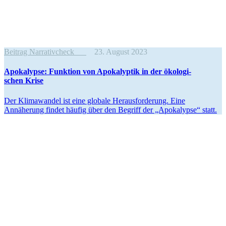
Beitrag Narrativcheck
23. August 2023
Apoka­lypse: Funktion von Apoka­lyptik in der ökolo­gi­
schen Krise
Der Klima­wandel ist eine globale Heraus­for­derung. Eine
Annäherung findet häufig über den Begriff der „Apoka­lypse“ statt.