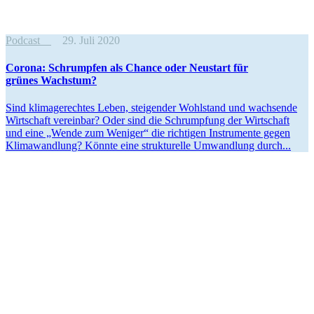
Podcast
29. Juli 2020
Corona: Schrumpfen als Chance oder Neustart für
grünes Wachstum?
Sind klima­ge­rechtes Leben, steigender Wohlstand und wachsende
Wirtschaft vereinbar? Oder sind die Schrumpfung der Wirtschaft
und eine „Wende zum Weniger“ die richtigen Instru­mente gegen
Klima­wandlung? Könnte eine struk­tu­relle Umwandlung durch...