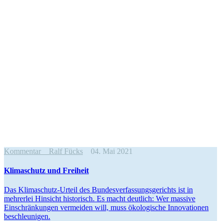
Kommentar
Ralf Fücks
04. Mai 2021
Klima­schutz und Freiheit
Das Klima­­schutz-Urteil des Bundes­ver­fas­sungs­ge­richts ist in
mehrerlei Hinsicht histo­risch. Es macht deutlich: Wer massive
Einschrän­kungen vermeiden will, muss ökolo­gische Innova­tionen
beschleunigen.