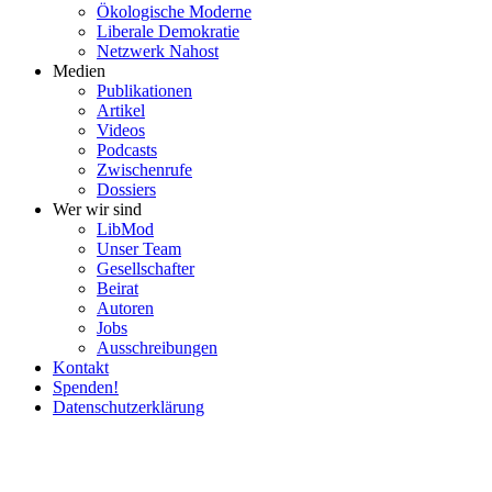
Ökolo­gische Moderne
Liberale Demokratie
Netzwerk Nahost
Medien
Publi­ka­tionen
Artikel
Videos
Podcasts
Zwischenrufe
Dossiers
Wer wir sind
LibMod
Unser Team
Gesell­schafter
Beirat
Autoren
Jobs
Ausschrei­bungen
Kontakt
Spenden!
Daten­schutz­er­klärung