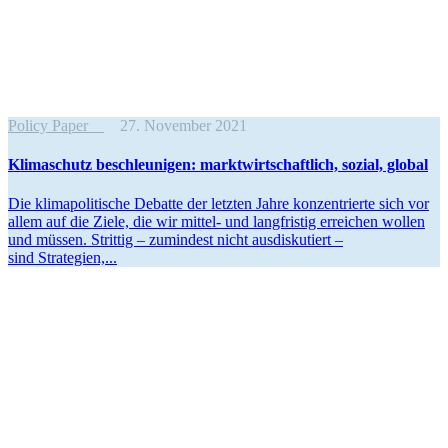
Policy Paper
27. November 2021
Klima­schutz beschleu­nigen: markt­wirt­schaftlich, sozial, global
Die klima­po­li­tische Debatte der letzten Jahre konzen­trierte sich vor
allem auf die Ziele, die wir mittel- und langfristig erreichen wollen
und müssen. Strittig – zumindest nicht ausdis­ku­tiert –
sind Strategien,...