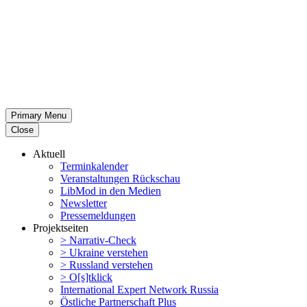
Primary Menu
Close
Aktuell
Termin­ka­lender
Veran­stal­tungen Rückschau
LibMod in den Medien
Newsletter
Presse­mel­dungen
Projekt­seiten
> Narrativ-Check
> Ukraine verstehen
> Russland verstehen
> O[s]tklick
Inter­na­tional Expert Network Russia
Östliche Partner­schaft Plus