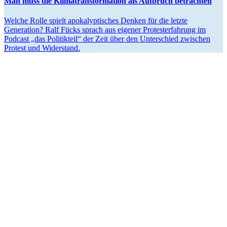
Man muss die Klima­trans­for­mation als Aufbruch betrachten
Welche Rolle spielt apoka­lyp­ti­sches Denken für die letzte
Generation? Ralf Fücks sprach aus eigener Protest­erfahrung im
Podcast „das Politikteil“ der Zeit über den Unter­schied zwischen
Protest und Widerstand.