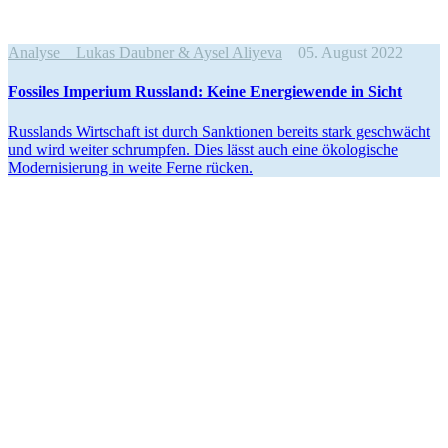
Analyse
Lukas Daubner & Aysel Aliyeva
05. August 2022
Fossiles Imperium Russland: Keine Energie­wende in Sicht
Russ­lands Wirt­schaft ist durch Sank­tio­nen bereits stark geschwächt
und wird weiter schrump­fen. Dies lässt auch eine öko­lo­gi­sche
Moder­ni­sie­rung in weite Ferne rücken.