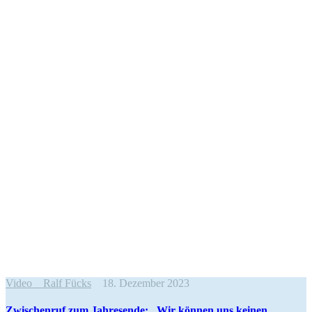
Video
Ralf Fücks
18. Dezember 2023
Zwischenruf zum Jahresende: „Wir können uns keinen