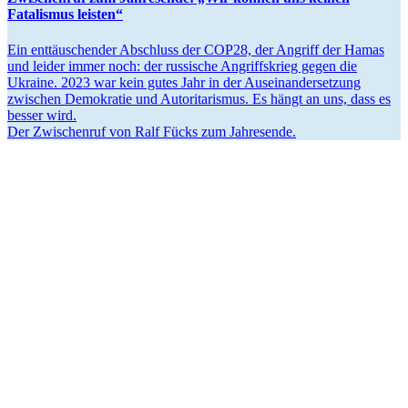
Fatalismus leisten“
Ein enttäu­schender Abschluss der COP28, der Angriff der Hamas
und leider immer noch: der russische Angriffs­krieg gegen die
Ukraine. 2023 war kein gutes Jahr in der Ausein­an­der­setzung
zwischen Demokratie und Autori­ta­rismus. Es hängt an uns, dass es
besser wird.
Der Zwischenruf von Ralf Fücks zum Jahresende.