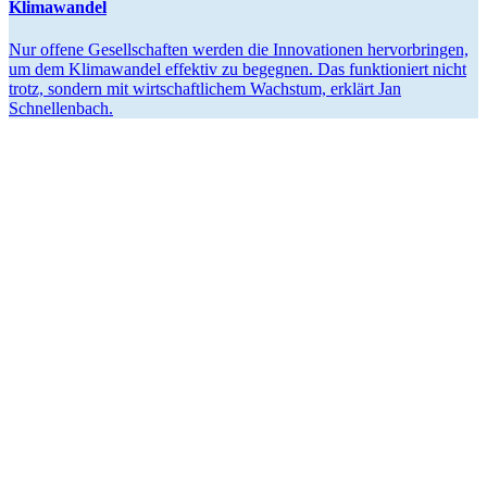
Klimawandel
Nur offene Gesell­schaften werden die Innova­tionen hervor­bringen,
um dem Klima­wandel effektiv zu begegnen. Das funktio­niert nicht
trotz, sondern mit wirtschaft­lichem Wachstum, erklärt Jan
Schnellenbach.