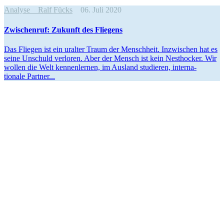
Analyse
Ralf Fücks
06. Juli 2020
Zwischenruf: Zukunft des Fliegens
Das Fliegen ist ein uralter Traum der Menschheit. Inzwi­schen hat es
seine Unschuld verloren. Aber der Mensch ist kein Nesthocker. Wir
wollen die Welt kennen­lernen, im Ausland studieren, inter­na­
tionale Partner...