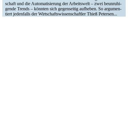
schaft und die Automa­ti­sierung der Arbeitswelt – zwei beunru­hi­
gende Trends – könnten sich gegen­seitig aufheben. So argumen­
tiert jeden­falls der Wirtschafts­wis­sen­schaftler Thieß Petersen...