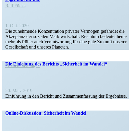
Ralf Fücks
1. Okt. 2020
Die zuneh­mende Konzen­tration privater Vermögen gefährdet die
Akzeptanz der sozialen Markt­wirt­schaft. Reichtum bedeutet heute
mehr als früher auch Verant­wortung für eine gute Zukunft unserer
Gesell­schaft und unseres Planeten.
Die Einleitung des Berichts „Sicherheit im Wandel“
Presse­mit­teilung
20. März 2019
Einführung in den Bericht und Zusam­men­fassung der Ergebnisse.
Online-Diskussion: Sicherheit im Wandel