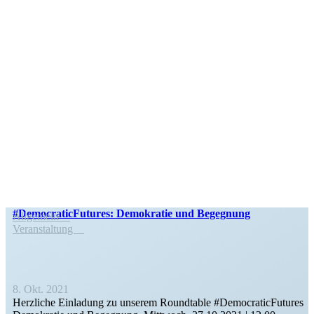
#Democra­tic­Fu­tures: Demokratie und Begegnung
Allgemein
Veran­staltung
8. Okt. 2021
Herzliche Einladung zu unserem Round­table #Democra­tic­Fu­tures