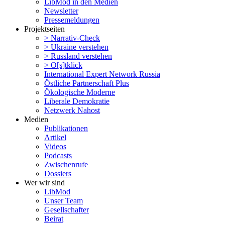
LibMod in den Medien
Newsletter
Presse­mel­dungen
Projekt­seiten
> Narrativ-Check
> Ukraine verstehen
> Russland verstehen
> O[s]tklick
Inter­na­tional Expert Network Russia
Östliche Partner­schaft Plus
Ökolo­gische Moderne
Liberale Demokratie
Netzwerk Nahost
Medien
Publi­ka­tionen
Artikel
Videos
Podcasts
Zwischenrufe
Dossiers
Wer wir sind
LibMod
Unser Team
Gesell­schafter
Beirat