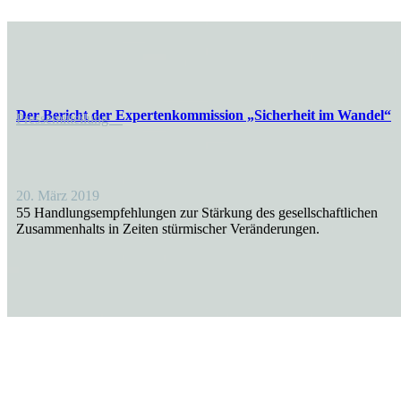
Der Bericht der Exper­ten­kom­mission „Sicherheit im Wandel“
Presse­mit­teilung
20. März 2019
55 Handlungs­emp­feh­lungen zur Stärkung des gesell­schaft­lichen
Zusam­men­halts in Zeiten stürmi­scher Veränderungen.