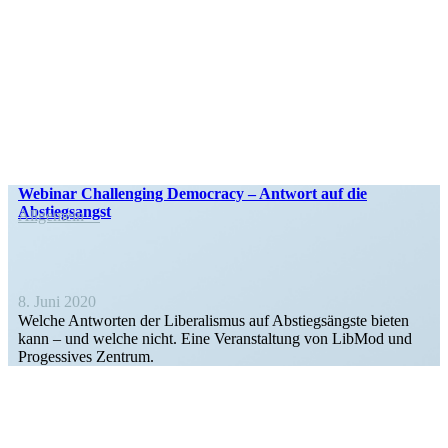
Webinar Challenging Democracy – Antwort auf die
Abstiegsangst
Allgemein
8. Juni 2020
Welche Antworten der Libera­lismus auf Abstiegs­ängste bieten
kann – und welche nicht. Eine Veran­staltung von LibMod und
Progessives Zentrum.