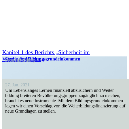
Kapitel 1 des Berichts „Sicherheit im
Wandel“: Bildung
Studie zum Bildungsgrundeinkommen
Presse­mit­teilung
27. Jan. 2021
Um Lebens­langes Lernen finan­ziell abzusi­chern und Weiter­
bildung breiteren Bevöl­ke­rungs­gruppen zugänglich zu machen,
braucht es neue Instru­mente. Mit dem Bildungs­grund­ein­kommen
legen wir einen Vorschlag vor, die Weiter­bil­dungs­fi­nan­zierung auf
neue Grund­lagen zu stellen.