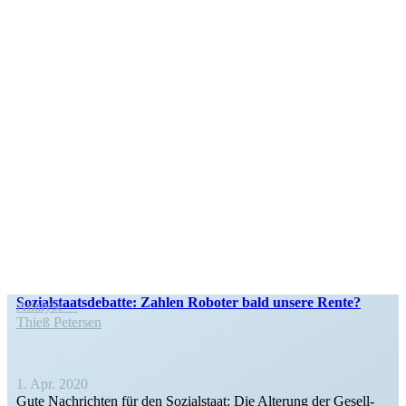
Sozial­staats­de­batte: Zahlen Roboter bald unsere Rente?
Analyse
Thieß Petersen
1. Apr. 2020
Gute Nachrichten für den Sozial­staat: Die Alterung der Gesell­