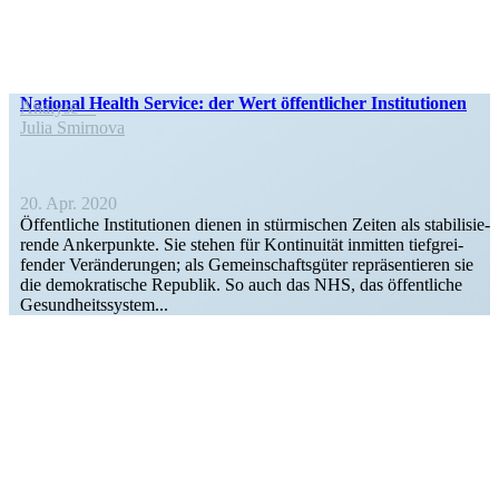
National Health Service: der Wert öffent­licher Institutionen
Analyse
Julia Smirnova
20. Apr. 2020
Öffent­liche Insti­tu­tionen dienen in stürmi­schen Zeiten als stabi­li­sie­
rende Anker­punkte. Sie stehen für Konti­nuität inmitten tiefgrei­
fender Verän­de­rungen; als Gemein­schafts­güter reprä­sen­tieren sie
die demokra­tische Republik. So auch das NHS, das öffent­liche
Gesundheitssystem...