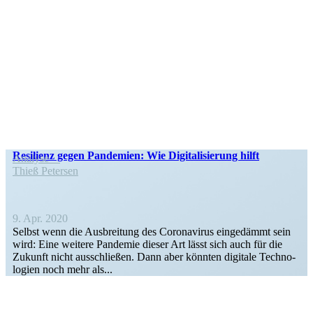
Resilienz gegen Pandemien: Wie Digita­li­sierung hilft
Analyse
Thieß Petersen
9. Apr. 2020
Selbst wenn die Ausbreitung des Corona­virus einge­dämmt sein
wird: Eine weitere Pandemie dieser Art lässt sich auch für die
Zukunft nicht ausschließen. Dann aber könnten digitale Techno­
logien noch mehr als...