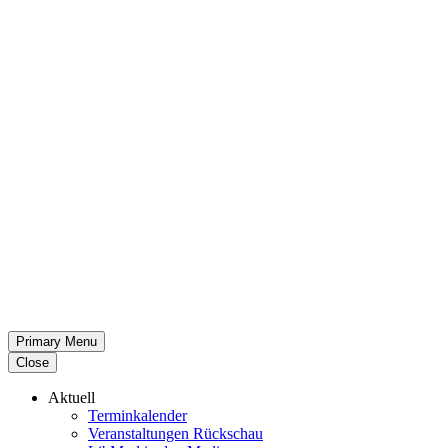
Primary Menu
Close
Aktuell
Termin­ka­lender
Veran­stal­tungen Rückschau