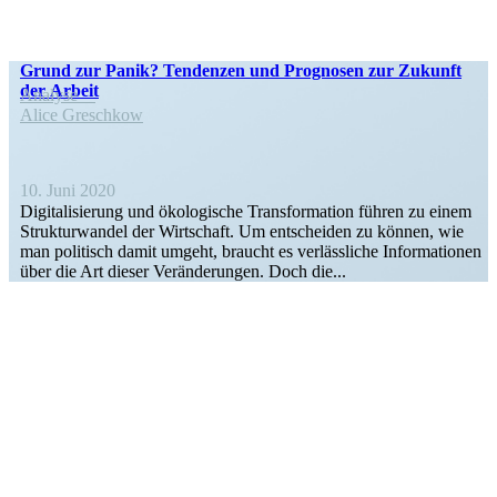
Grund zur Panik? Tendenzen und Prognosen zur Zukunft
der Arbeit
Analyse
Alice Greschkow
10. Juni 2020
Digita­li­sierung und ökolo­gische Trans­for­mation führen zu einem
Struk­tur­wandel der Wirtschaft. Um entscheiden zu können, wie
man politisch damit umgeht, braucht es verläss­liche Infor­ma­tionen
über die Art dieser Verän­de­rungen. Doch die...