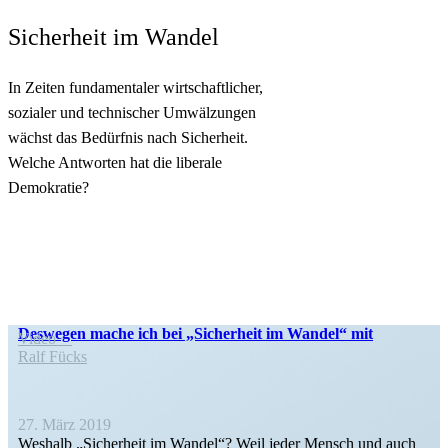
Sicherheit im Wandel
In Zeiten fun­da­men­ta­ler wirtschaftlicher,
sozia­ler und tech­ni­scher Umwälzungen
wächst das Bedürf­nis nach Sicherheit.
Welche Ant­wor­ten hat die liberale
Demokratie?
Deswegen mache ich bei „Sicherheit im Wandel“ mit
Video
Ralf Fücks
27. März 2019
Weshalb „Sicherheit im Wandel“? Weil jeder Mensch und auch