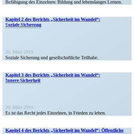
Befähigung des Einzelnen: Bildung und lebens­langes Lernen.
Kapitel 2 des Berichts „Sicherheit im Wandel“:
Soziale Sicherung
Presse­mit­teilung
20. März 2019
Soziale Sicherung und gesell­schaft­liche Teilhabe.
Kapitel 3 des Berichts „Sicherheit im Wandel“:
Innere Sicherheit
Presse­mit­teilung
20. März 2019
Es ist das Recht jedes Einzelnen, in Frieden zu leben.
Kapitel 4 des Berichts „Sicherheit im Wandel“: Öffent­liche