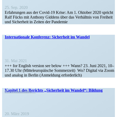
25. Sep. 2020
Erfah­rungen aus der Covid-19 Krise: Am 1. Oktober 2020 spricht
Ralf Fücks mit Anthony Giddens über das Verhältnis von Freiheit
und Sicherheit in Zeiten der Pandemie
Inter­na­tionale Konferenz: Sicherheit im Wandel
31. Mai 2021
+++ for English version see below +++ Wann? 23. Juni 2021, 10–
17.30 Uhr (Mittel­eu­ro­päische Sommerzeit) Wo? Digital via Zoom
und analog in Berlin (Anmeldung erforderlich)
Kapitel 1 des Berichts „Sicherheit im Wandel“: Bildung
Presse­mit­teilung
20. März 2019