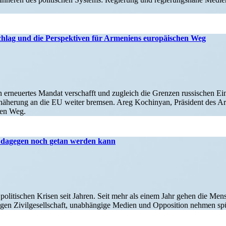
lag und die Perspek­tiven für Armeniens europäi­schen Weg
in erneu­ertes Mandat verschafft und zugleich die Grenzen russi­schen Ei
näherung an die EU weiter bremsen. Areg Kochinyan, Präsident des Arme
hen Weg.
s dagegen noch getan werden kann
 politi­schen Krisen seit Jahren. Seit mehr als einem Jahr gehen die Mens
egen Zivil­ge­sell­schaft, unabhängige Medien und Opposition nehmen sp