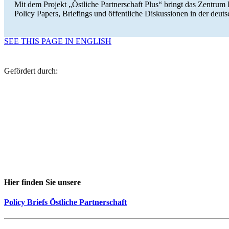
Mit dem Projekt „Öst­li­che Part­ner­schaft Plus“ bringt das Zentru
Policy Papers, Brie­fings und öffent­li­che Dis­kus­sio­nen in der de
SEE THIS PAGE IN ENGLISH
Gefördert durch:
.
.
Hier finden Sie unsere
Policy Briefs Östliche Partnerschaft