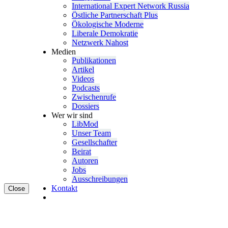
Inter­na­tional Expert Network Russia
Östliche Partner­schaft Plus
Ökolo­gische Moderne
Liberale Demokratie
Netzwerk Nahost
Medien
Publi­ka­tionen
Artikel
Videos
Podcasts
Zwischenrufe
Dossiers
Wer wir sind
LibMod
Unser Team
Gesell­schafter
Beirat
Autoren
Jobs
Ausschrei­bungen
Kontakt
Close