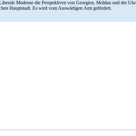
m Liberale Moderne die Per­spek­ti­ven von Geor­gien, Moldau und der Ukr
ut­schen Haupt­stadt. Es wird vom Auswär­tigen Amt gefördert.