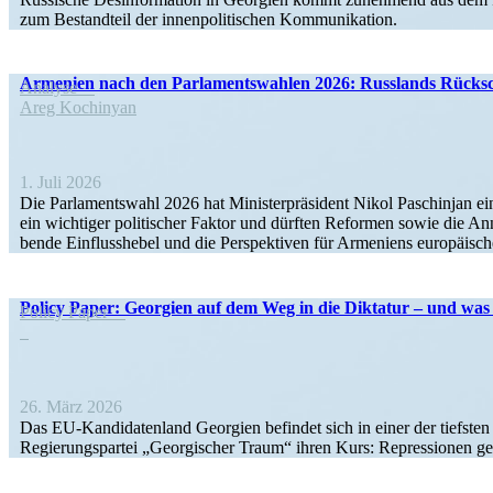
zum Bestandteil der innen­po­li­ti­schen Kommunikation.
Armenien nach den Parla­ments­wahlen 2026: Russlands Rücksch
Analyse
Areg Kochinyan
1. Juli 2026
Die Parla­mentswahl 2026 hat Minis­ter­prä­sident Nikol Paschinjan e
ein wichtiger politi­scher Faktor und dürften Reformen sowie die An
bende Einfluss­hebel und die Perspek­tiven für Armeniens europäi­sc
Policy Paper: Georgien auf dem Weg in die Diktatur – und wa
Policy Paper
26. März 2026
Das EU-Kandi­­da­­tenland Georgien befindet sich in einer der tiefsten
Regie­rungs­partei „Georgi­scher Traum“ ihren Kurs: Repres­sionen g