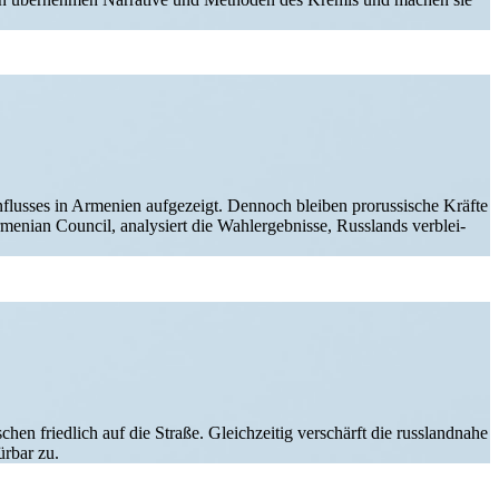
nflusses in Armenien aufge­zeigt. Dennoch bleiben prorus­sische Kräfte
nian Council, analy­siert die Wahler­geb­nisse, Russlands verblei­
chen friedlich auf die Straße. Gleich­zeitig verschärft die russlandnahe
ürbar zu.