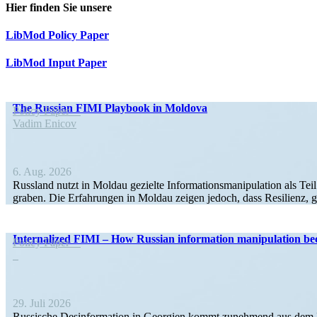
Hier finden Sie unsere
LibMod Policy Paper
LibMod Input Paper
The Russian FIMI Playbook in Moldova
Policy Paper
Vadim Enicov
6. Aug. 2026
Russland nutzt in Moldau gezielte Infor­ma­ti­ons­ma­ni­pu­lation als Tei
graben. Die Erfah­rungen in Moldau zeigen jedoch, dass Resilienz, g
Inter­na­lized FIMI – How Russian infor­mation manipu­lation be
Policy Paper
29. Juli 2026
Russische Desin­for­mation in Georgien kommt zunehmend aus dem 