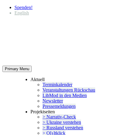
Spenden!
English
Primary Menu
Aktuell
Termin­ka­lender
Veran­stal­tungen Rückschau
LibMod in den Medien
Newsletter
Presse­mel­dungen
Projekt­seiten
> Narrativ-Check
> Ukraine verstehen
> Russland verstehen
> O[s]tklick