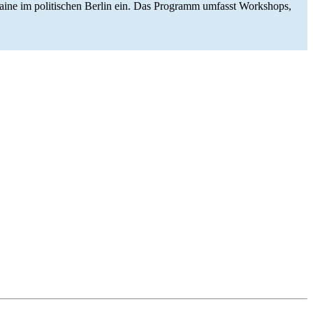
aine im poli­ti­schen Berlin ein. Das Pro­gramm umfasst Work­shops,